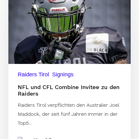
und
CFL
Combine
Invitee
zu
den
Raiders
Raiders Tirol
Signings
NFL und CFL Combine Invitee zu den
Raiders
Raiders Tirol verpflichten den Australier Joel
Maddock, der seit fünf Jahren immer in der
Top5…