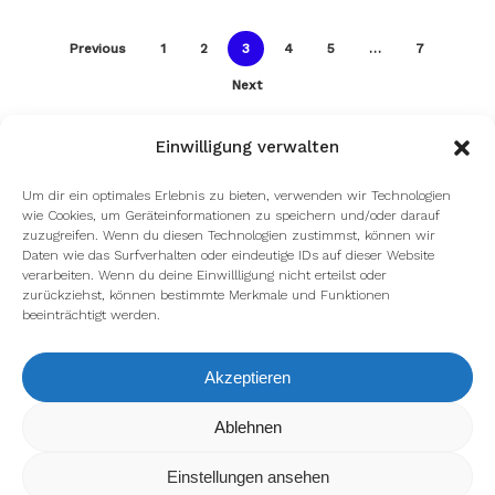
Previous
1
2
3
4
5
…
7
Next
Einwilligung verwalten
Um dir ein optimales Erlebnis zu bieten, verwenden wir Technologien
wie Cookies, um Geräteinformationen zu speichern und/oder darauf
zuzugreifen. Wenn du diesen Technologien zustimmst, können wir
Daten wie das Surfverhalten oder eindeutige IDs auf dieser Website
verarbeiten. Wenn du deine Einwillligung nicht erteilst oder
zurückziehst, können bestimmte Merkmale und Funktionen
beeinträchtigt werden.
Akzeptieren
Wir verwenden Cookies, um dir die bestmögliche Erfahrung auf
Ablehnen
unserer Website zu bieten.
In den
Einstellungen
kannst du erfahren, welche Cookies wir
Einstellungen ansehen
verwenden oder sie ausschalten.