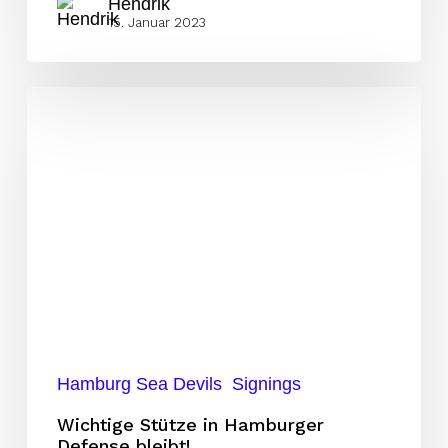
Hendrik
15. Januar 2023
Wichtige
Stütze
in
Hamburger
Defense
bleibt!
Hamburg Sea Devils
Signings
Wichtige Stütze in Hamburger
Defense bleibt!