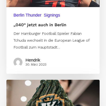
Berlin Thunder
Signings
„040“ jetzt auch in Berlin
Der Hamburger Football Spieler Fabian
Tchuda wechselt in die European League of
Football zum Hauptstadt…
Hendrik
30. März 2023
Delgado
unterschreibt
in
Leipzig