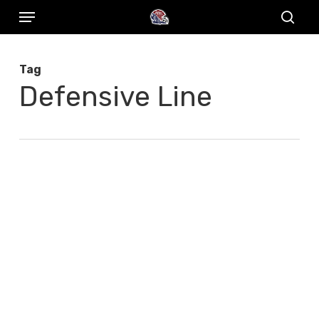
Menu
Skip
to
sear
main
Tag
content
Defensive Line