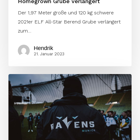
Homegrown Grube verlängert
Der 1,97 Meter große und 120 kg schwere
2021er ELF All-Star Berend Grube verlängert
zum…
Hendrik
21. Januar 2023
Ravens
holen
Liga-
Champion
Siegel
heim