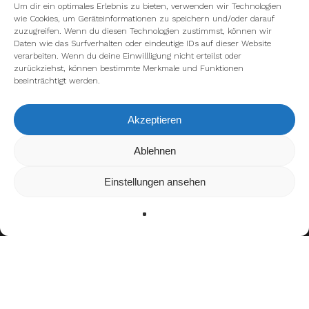
Um dir ein optimales Erlebnis zu bieten, verwenden wir Technologien
wie Cookies, um Geräteinformationen zu speichern und/oder darauf
zuzugreifen. Wenn du diesen Technologien zustimmst, können wir
Daten wie das Surfverhalten oder eindeutige IDs auf dieser Website
verarbeiten. Wenn du deine Einwillligung nicht erteilst oder
zurückziehst, können bestimmte Merkmale und Funktionen
beeinträchtigt werden.
Akzeptieren
Wir verwenden Cookies, um dir die bestmögliche Erfahrung auf
Ablehnen
unserer Website zu bieten.
In den
Einstellungen
kannst du erfahren, welche Cookies wir
Einstellungen ansehen
verwenden oder sie ausschalten.
Zustimmen
Ablehnen
Einstellungen