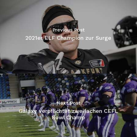
Previous Post
2021er ELF Champion zur Surge
Next Post
Galaxy verpflichtet zweifachen CEFL
Bowl Champ