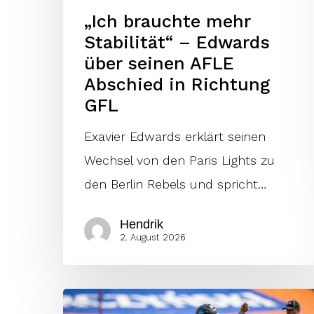
„Ich brauchte mehr
Abschied
Stabilität“ – Edwards
in
über seinen AFLE
Richtung
Abschied in Richtung
GFL
GFL
Exavier Edwards erklärt seinen
Wechsel von den Paris Lights zu
den Berlin Rebels und spricht…
Hendrik
2. August 2026
Vikings