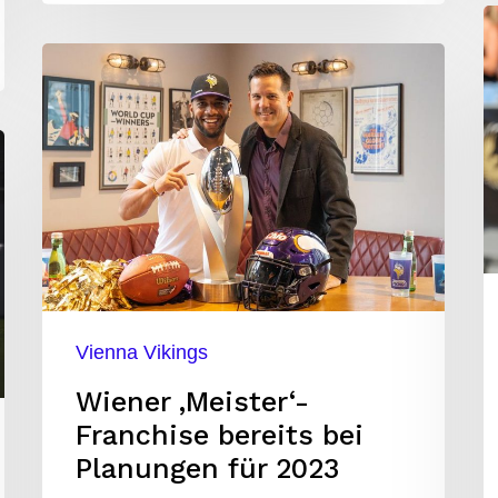
T
Wiener
X
‚Meister‘-
F
Franchise
is
bereits
b
bei
E
Planungen
E
für
b
2023
b
Vienna Vikings
M
Wiener ‚Meister‘-
in
Franchise bereits bei
W
Planungen für 2023