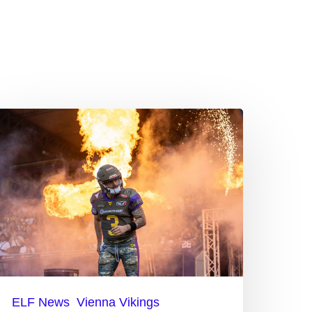
on
inem
inale
t
ichts
u
püren
ELF News
Vienna Vikings