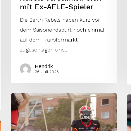
mit Ex-AFLE-Spieler
Die Berlin Rebels haben kurz vor
dem Saisonendspurt noch einmal
auf dem Transfermarkt
zugeschlagen und…
Hendrik
26. Juli 2026
Woche
E
10:
S
Players
L
to
2