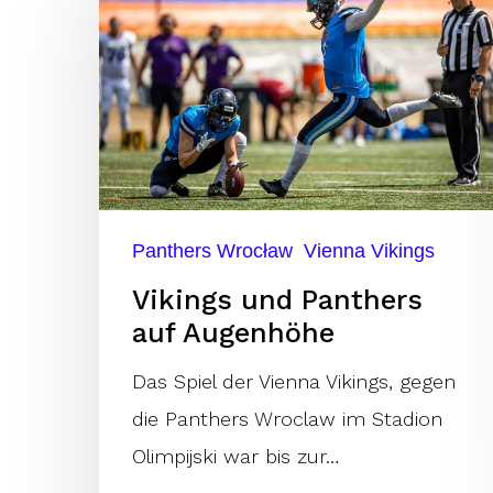
und
Panthers
auf
Augenhöhe
Panthers Wrocław
Vienna Vikings
Vikings und Panthers
auf Augenhöhe
Das Spiel der Vienna Vikings, gegen
die Panthers Wroclaw im Stadion
Olimpijski war bis zur…