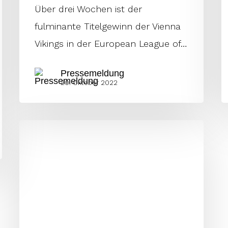
Über drei Wochen ist der
fulminante Titelgewinn der Vienna
Vikings in der European League of…
Pressemeldung
20. Oktober 2022
Vikings
deklassieren
die
Rams
in
Istanbul