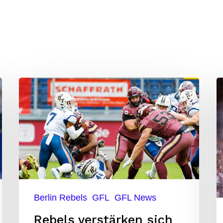
Rebels
V
verstärken
e
sich
F
mit
is
Ex-
n
AFLE-
z
Spieler
s
Berlin Rebels
GFL
GFL News
Rebels verstärken sich