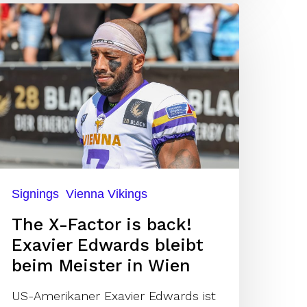
he
-
actor
ack!
xavier
dwards
leibt
Signings
Vienna Vikings
eim
The X-Factor is back!
eister
Exavier Edwards bleibt
beim Meister in Wien
ien
US-Amerikaner Exavier Edwards ist