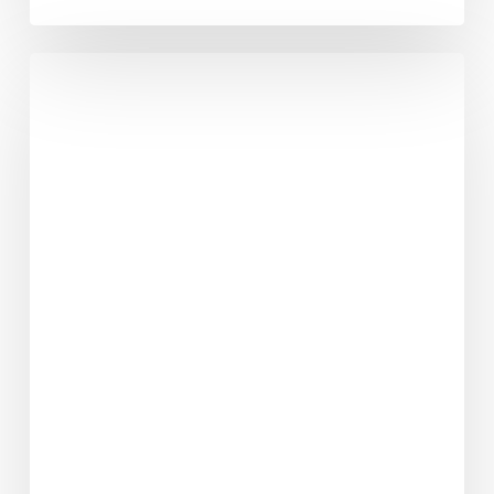
Im
Interview:
Phil
Eichhorn