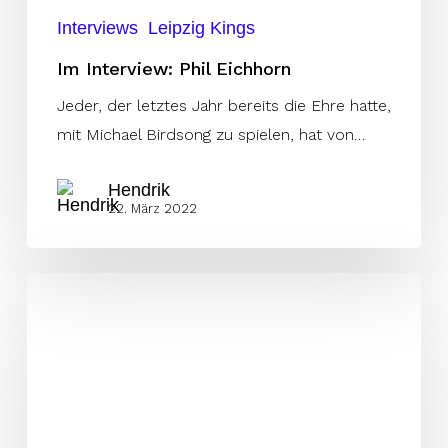
Interviews
Leipzig Kings
Im Interview: Phil Eichhorn
Jeder, der letztes Jahr bereits die Ehre hatte,
mit Michael Birdsong zu spielen, hat von…
Hendrik
22. März 2022
Berlin
verlängert
mit
OL
Gerlach