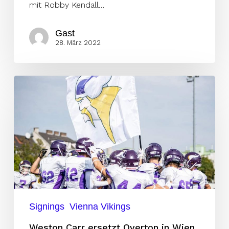
mit Robby Kendall…
Gast
28. März 2022
Weston
Carr
ersetzt
Overton
in
Wien
Signings
Vienna Vikings
Weston Carr ersetzt Overton in Wien