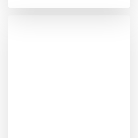
Fabian
Hahn
verlässt
Rhein
Fire