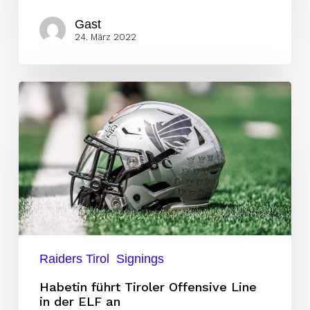
Gast
24. März 2022
Habetin
führt
Tiroler
Offensive
Line
in
der
ELF
an
Raiders Tirol
Signings
Habetin führt Tiroler Offensive Line
in der ELF an