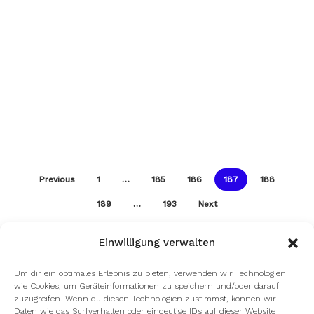
Previous
1
…
185
186
187
188
189
…
193
Next
Einwilligung verwalten
Um dir ein optimales Erlebnis zu bieten, verwenden wir Technologien
wie Cookies, um Geräteinformationen zu speichern und/oder darauf
zuzugreifen. Wenn du diesen Technologien zustimmst, können wir
facebook
youtube
instagram
spotify
twitch
Daten wie das Surfverhalten oder eindeutige IDs auf dieser Website