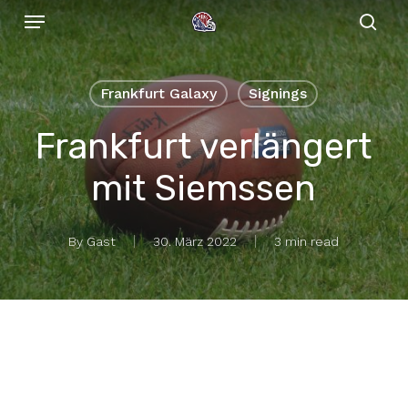
Menu
Skip
to
sear
main
content
Frankfurt Galaxy
Signings
Frankfurt verlängert
mit Siemssen
By
Gast
30. März 2022
3 min read