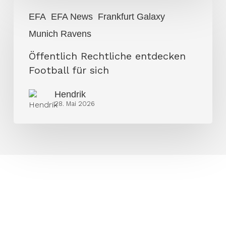
Öffentlich
EFA
EFA News
Frankfurt Galaxy
Rechtliche
Munich Ravens
entdecken
Football
Öffentlich Rechtliche entdecken
für
Football für sich
sich
Hendrik
28. Mai 2026