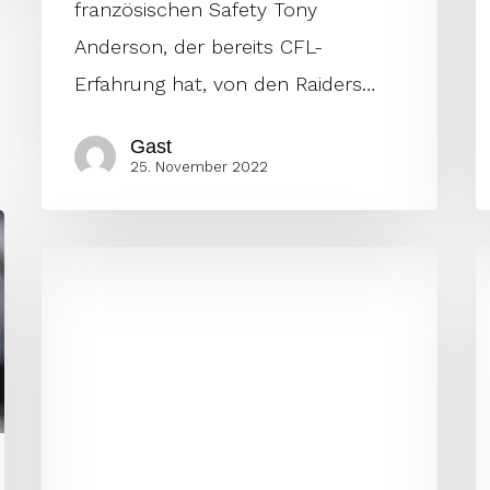
französischen Safety Tony
Anderson, der bereits CFL-
Erfahrung hat, von den Raiders…
Gast
25. November 2022
Unsere
E
Fans
O
haben
2
absolut
D
Stimmung
s
gemacht!
d
N