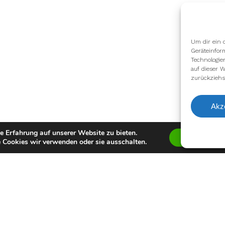
Um dir ein 
Geräteinfor
Technologie
auf dieser W
zurückziehs
Akz
e Erfahrung auf unserer Website zu bieten.
Zustimmen
 Cookies wir verwenden oder sie ausschalten.
facebook
youtube
instagram
spotify
twitch
email
Impressum
Datenschutzerklärung