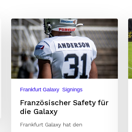
Französischer
S
Safety
C
für
L
die
z
Galaxy
G
Frankfurt Galaxy
Signings
Französischer Safety für
die Galaxy
Frankfurt Galaxy hat den