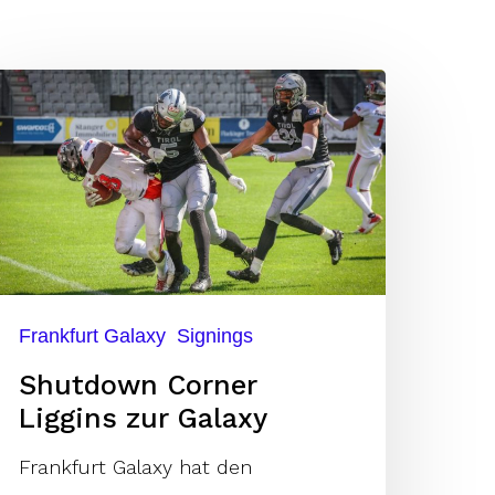
hutdown
orner
iggins
ur
alaxy
Frankfurt Galaxy
Signings
Shutdown Corner
Liggins zur Galaxy
Frankfurt Galaxy hat den