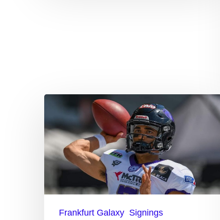
Back
in
Purple:
Quarterback
Sullivan!
Frankfurt Galaxy
Signings