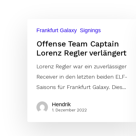
Offense
Frankfurt Galaxy
Signings
Team
Offense Team Captain
Captain
Lorenz Regler verlängert
Lorenz
Hit enter to search or ESC to close
Regler
Lorenz Regler war ein zuverlässiger
verlängert
Receiver in den letzten beiden ELF-
Saisons für Frankfurt Galaxy. Dies…
Hendrik
1. Dezember 2022