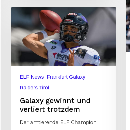
Galaxy
gewinnt
und
verliert
trotzdem
ELF News
Frankfurt Galaxy
Raiders Tirol
Galaxy gewinnt und
verliert trotzdem
Der amtierende ELF Champion