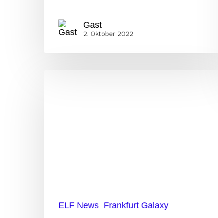
Gast
2. Oktober 2022
Schlägt
Galaxy
gegen
die
Raiders
zurück?
ELF News
Frankfurt Galaxy