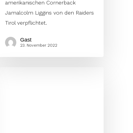
amerikanischen Cornerback
Jamalcolm Liggins von den Raiders
Tirol verpflichtet.
Gast
23. November 2022
LF
ffseason
022/23:
as
ind
ie
eeds