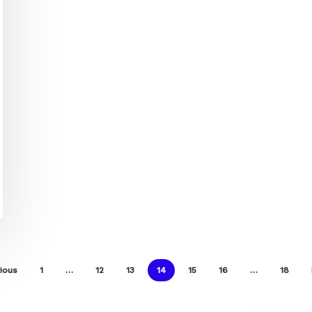
ious
1
…
12
13
14
15
16
…
18