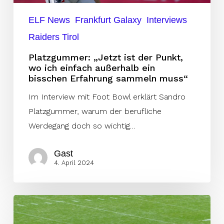
ein
ELF News
Frankfurt Galaxy
Interviews
bisschen
Raiders Tirol
Erfahrung
sammeln
Platzgummer: „Jetzt ist der Punkt,
muss“
wo ich einfach außerhalb ein
bisschen Erfahrung sammeln muss“
Im Interview mit Foot Bowl erklärt Sandro
Platzgummer, warum der berufliche
Werdegang doch so wichtig…
Gast
4. April 2024
3
Playoff-