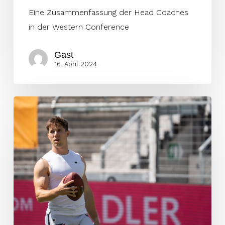
Eine Zusammenfassung der Head Coaches
in der Western Conference
Gast
16. April 2024
Platzgummer:
„Jetzt
ist
der
Punkt,
wo
ich
einfach
außerhalb