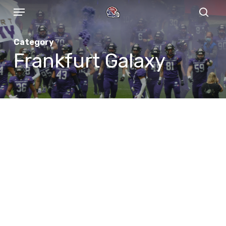
Menu
Skip
to
sear
main
Category
content
Frankfurt Galaxy