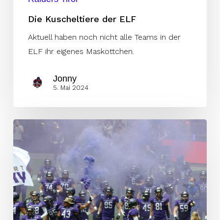
Die Kuscheltiere der ELF
Aktuell haben noch nicht alle Teams in der
ELF ihr eigenes Maskottchen.
Jonny
5. Mai 2024
Ex-
CFL
Receiver
unterschreibt
in
Frankfurt