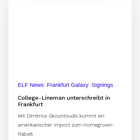
unterschreibt
in
Frankfurt
ELF News
Frankfurt Galaxy
Signings
College-Lineman unterschreibt in
Frankfurt
Mit Dimitrios Gkountoudis kommt ein
amerikanischer Import zum Homegrown-
Rabatt.