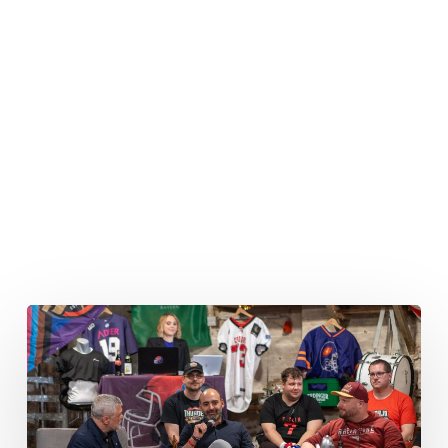
Erste
Live-
Show
von
Foot