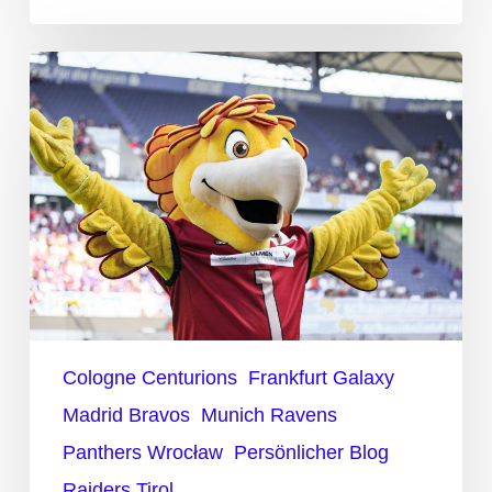
Die
Kuscheltiere
der
ELF
Cologne Centurions
Frankfurt Galaxy
Madrid Bravos
Munich Ravens
Panthers Wrocław
Persönlicher Blog
Raiders Tirol