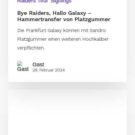
Raiders Tirol
Signings
Bye Raiders, Hallo Galaxy –
Hammertransfer von Platzgummer
Die Frankfurt Galaxy können mit Sandro
Platzgummer einen weiteren Hochkaliber
verpflichten.
Gast
29. Februar 2024
Nach
Herzoperation
wieder
in
Europas