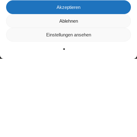
Akzeptieren
Wir verwenden Cookies, um dir die bestmögliche Erfahrung auf
Ablehnen
unserer Website zu bieten.
In den
Einstellungen
kannst du erfahren, welche Cookies wir
Einstellungen ansehen
verwenden oder sie ausschalten.
Zustimmen
Ablehnen
Einstellungen
facebook
youtube
instagram
spotify
twitch