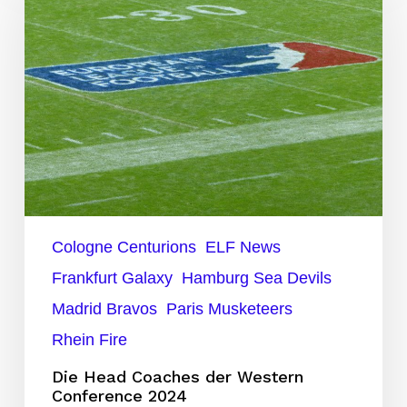
Coaches
der
Western
Conference
2024
Cologne Centurions
ELF News
Frankfurt Galaxy
Hamburg Sea Devils
Madrid Bravos
Paris Musketeers
Rhein Fire
Die Head Coaches der Western
Conference 2024