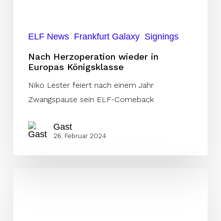
Königsklasse
ELF News
Frankfurt Galaxy
Signings
Nach Herzoperation wieder in
Europas Königsklasse
Niko Lester feiert nach einem Jahr
Zwangspause sein ELF-Comeback
Gast
26. Februar 2024
Homegrown
Verstärkung
fürs
frankfurter