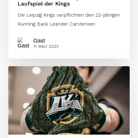
Laufspiel der Kings
Die Leipzig Kings verpflichten den 22-jährigen
Running Back Leander Carstensen
Gast
11. März 2023
Neuer
DB
für
die
Kings