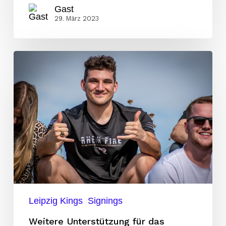
Gast
29. März 2023
Weitere
Unterstützung
für
das
Laufspiel
der
Kings
Leipzig Kings
Signings
Weitere Unterstützung für das