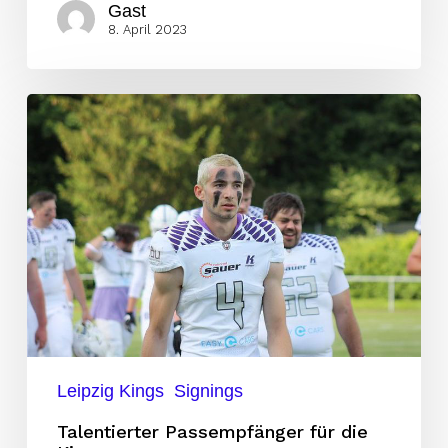
Gast
8. April 2023
Talentierter
Passempfänger
für
die
Kings
Leipzig Kings
Signings
Talentierter Passempfänger für die