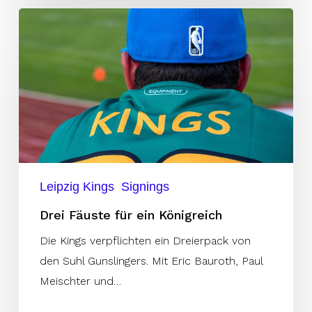
Drei
Fäuste
für
ein
Königreich
Leipzig Kings
Signings
Drei Fäuste für ein Königreich
Die Kings verpflichten ein Dreierpack von
den Suhl Gunslingers. Mit Eric Bauroth, Paul
Meischter und…