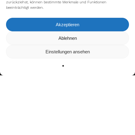
zurückziehst, können bestimmte Merkmale und Funktionen
beeinträchtigt werden.
Akzeptieren
Wir verwenden Cookies, um dir die bestmögliche Erfahrung auf
Ablehnen
unserer Website zu bieten.
In den
Einstellungen
kannst du erfahren, welche Cookies wir
Einstellungen ansehen
verwenden oder sie ausschalten.
Zustimmen
Ablehnen
Einstellungen
facebook
youtube
instagram
spotify
twitch