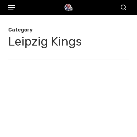
Menu
Skip
to
sear
main
Category
content
Leipzig Kings