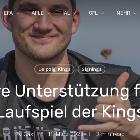
EFA
AFLE
IAL
GFL
MEHR
Leipzig Kings
Signings
re Unterstützung f
Laufspiel der King
By
Gast
11. März 2023
3 min read