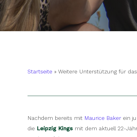
Startseite
»
Weitere Unterstützung für das 
Nachdem bereits mit
Maurice Baker
ein j
Hit enter to search or ESC to close
die
Leipzig Kings
mit dem aktuell 22-Jäh