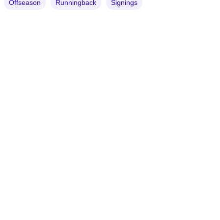
Offseason
Runningback
Signings