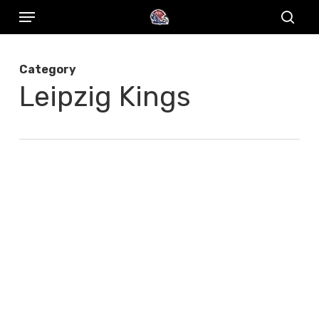
Menu
Skip
to
sear
main
Category
content
Leipzig Kings