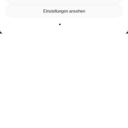
unserer Website zu bieten.
In den
Einstellungen
kannst du erfahren, welche Cookies wir
Einstellungen ansehen
verwenden oder sie ausschalten.
Zustimmen
Ablehnen
Einstellungen
facebook
youtube
instagram
spotify
twitch
email