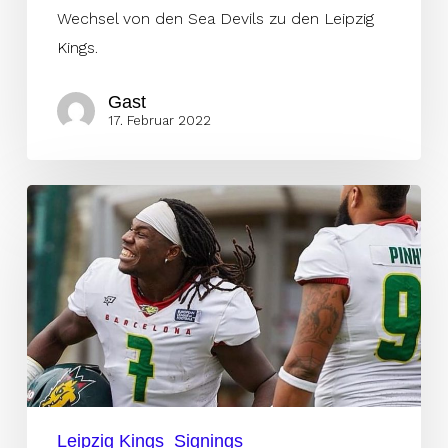
Wechsel von den Sea Devils zu den Leipzig
Kings.
Gast
17. Februar 2022
Tavarres
wechselt
zu
den
Kings
Leipzig Kings
Signings