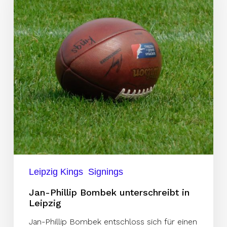
unterschreibt
in
Leipzig
Leipzig Kings
Signings
Jan-Phillip Bombek unterschreibt in
Leipzig
Jan-Phillip Bombek entschloss sich für einen