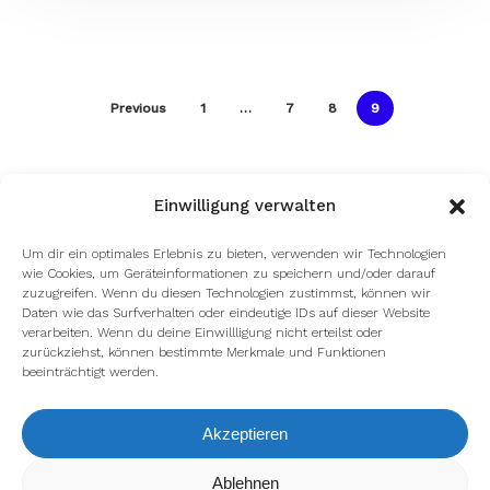
Previous
1
…
7
8
9
Einwilligung verwalten
Um dir ein optimales Erlebnis zu bieten, verwenden wir Technologien
wie Cookies, um Geräteinformationen zu speichern und/oder darauf
zuzugreifen. Wenn du diesen Technologien zustimmst, können wir
Daten wie das Surfverhalten oder eindeutige IDs auf dieser Website
verarbeiten. Wenn du deine Einwillligung nicht erteilst oder
zurückziehst, können bestimmte Merkmale und Funktionen
beeinträchtigt werden.
Akzeptieren
Wir verwenden Cookies, um dir die bestmögliche Erfahrung auf
Ablehnen