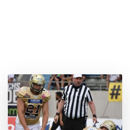
GFL
All-
Star
Kicker
zu
den
Leipzig