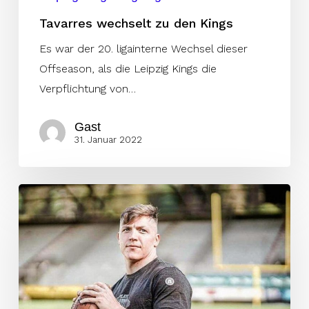
Tavarres wechselt zu den Kings
Es war der 20. ligainterne Wechsel dieser
Offseason, als die Leipzig Kings die
Verpflichtung von…
Gast
31. Januar 2022
Kings
verstärken
sich
mit
AJ
Wentland