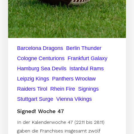
Barcelona Dragons
Berlin Thunder
Cologne Centurions
Frankfurt Galaxy
Hamburg Sea Devils
Istanbul Rams
Leipzig Kings
Panthers Wrocław
Raiders Tirol
Rhein Fire
Signings
Stuttgart Surge
Vienna Vikings
Signed! Woche 47
In der Kalenderwoche 47 (22.11 bis 28.11)
gaben die Franchises insgesamt zwölf