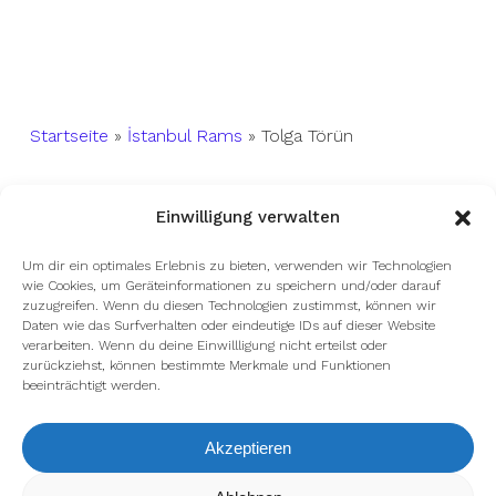
Startseite
»
İstanbul Rams
»
Tolga Törün
Einwilligung verwalten
Um dir ein optimales Erlebnis zu bieten, verwenden wir Technologien
wie Cookies, um Geräteinformationen zu speichern und/oder darauf
zuzugreifen. Wenn du diesen Technologien zustimmst, können wir
facebook
youtube
instagram
spotify
twitch
Daten wie das Surfverhalten oder eindeutige IDs auf dieser Website
verarbeiten. Wenn du deine Einwillligung nicht erteilst oder
zurückziehst, können bestimmte Merkmale und Funktionen
beeinträchtigt werden.
email
Akzeptieren