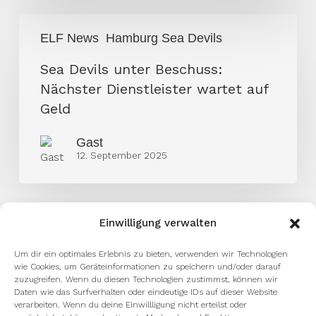
Sea
ELF News
Hamburg Sea Devils
Devils
unter
Sea Devils unter Beschuss:
Beschuss:
Nächster Dienstleister wartet auf
Nächster
Geld
Dienstleister
Gast
wartet
12. September 2025
auf
Geld
Einwilligung verwalten
Um dir ein optimales Erlebnis zu bieten, verwenden wir Technologien
wie Cookies, um Geräteinformationen zu speichern und/oder darauf
zuzugreifen. Wenn du diesen Technologien zustimmst, können wir
Daten wie das Surfverhalten oder eindeutige IDs auf dieser Website
verarbeiten. Wenn du deine Einwillligung nicht erteilst oder