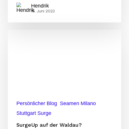
Hendrik
16. Juni 2023
SurgeUp
auf
der
Waldau?
Persönlicher Blog
Seamen Milano
Stuttgart Surge
SurgeUp auf der Waldau?