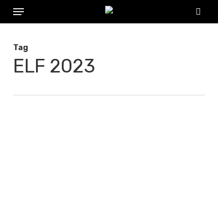
Menu
Skip
to
sear
main
Tag
content
ELF 2023