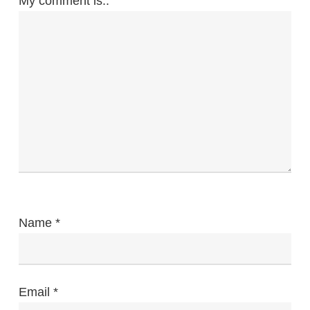
My comment is..
Name
*
Email
*