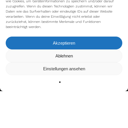
wie Cookies, um Geräteinformationen zu speichern und/oder darauf
zuzugreifen. Wenn du diesen Technologien zustimmst, können wir
Daten wie das Surfverhalten oder eindeutige IDs auf dieser Website
verarbeiten. Wenn du deine Einwillligung nicht erteilst oder
zurückziehst, können bestimmte Merkmale und Funktionen
beeinträchtigt werden.
Akzeptieren
Wir verwenden Cookies, um dir die bestmögliche Erfahrung auf
Ablehnen
unserer Website zu bieten.
In den
Einstellungen
kannst du erfahren, welche Cookies wir
Einstellungen ansehen
verwenden oder sie ausschalten.
Zustimmen
Ablehnen
Einstellungen