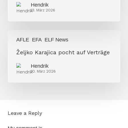
Hendrik
13. März 2026
Željko
AFLE
EFA
ELF News
Karajica
pocht
Željko Karajica pocht auf Verträge
auf
Hendrik
Verträge
10. März 2026
Leave a Reply