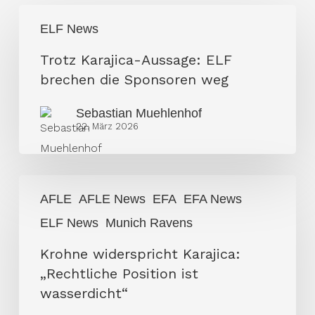
Trotz
ELF News
Karajica-
Aussage:
Trotz Karajica-Aussage: ELF
ELF
brechen die Sponsoren weg
brechen
Sebastian Muehlenhof
die
22. März 2026
Sponsoren
weg
Krohne
AFLE
AFLE News
EFA
EFA News
widerspricht
ELF News
Munich Ravens
Karajica:
„Rechtliche
Krohne widerspricht Karajica:
Position
„Rechtliche Position ist
ist
wasserdicht“
wasserdicht“