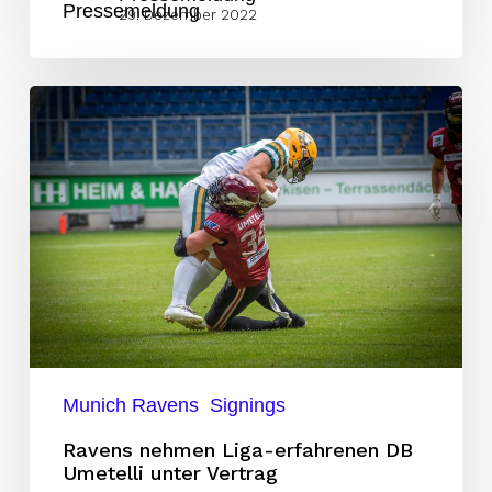
29. Dezember 2022
Ravens
nehmen
Liga-
erfahrenen
DB
Umetelli
unter
Vertrag
Munich Ravens
Signings
Ravens nehmen Liga-erfahrenen DB
Umetelli unter Vertrag