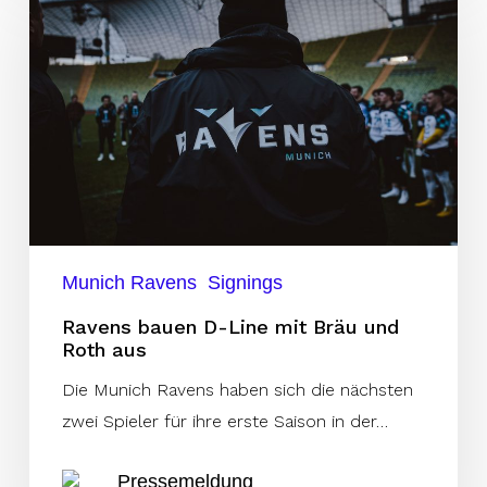
bauen
D-
Line
mit
Bräu
und
Roth
aus
Munich Ravens
Signings
Ravens bauen D-Line mit Bräu und
Roth aus
Die Munich Ravens haben sich die nächsten
zwei Spieler für ihre erste Saison in der…
Pressemeldung