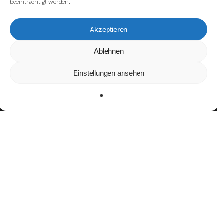
beeinträchtigt werden.
Akzeptieren
Wir verwenden Cookies, um dir die bestmögliche Erfahrung auf
Ablehnen
unserer Website zu bieten.
In den
Einstellungen
kannst du erfahren, welche Cookies wir
Einstellungen ansehen
verwenden oder sie ausschalten.
Zustimmen
Ablehnen
Einstellungen
facebook
youtube
instagram
spotify
twitch