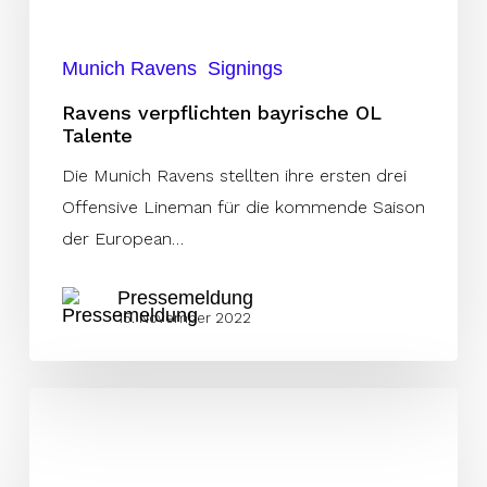
Talente
Munich Ravens
Signings
Ravens verpflichten bayrische OL
Talente
Die Munich Ravens stellten ihre ersten drei
Offensive Lineman für die kommende Saison
der European…
Pressemeldung
15. November 2022
Überblick:
Was
in