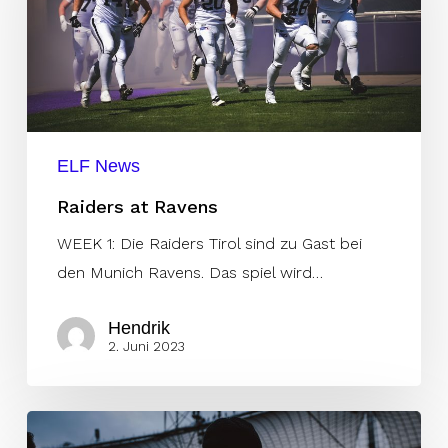
ELF News
Raiders at Ravens
WEEK 1: Die Raiders Tirol sind zu Gast bei
den Munich Ravens. Das spiel wird…
Hendrik
2. Juni 2023
Ravens