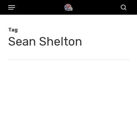
Menu
Skip
to
sear
main
Tag
content
Sean Shelton