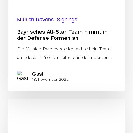
Formen
an
Munich Ravens
Signings
Bayrisches All-Star Team nimmt in
der Defense Formen an
Die Munich Ravens stellen aktuell ein Team
auf, dass in großen Teilen aus dem besten…
Gast
18. November 2022
Ravens
verpflichten
bayrische
OL