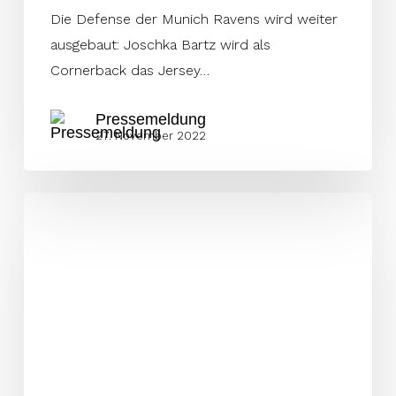
Die Defense der Munich Ravens wird weiter
ausgebaut: Joschka Bartz wird als
Cornerback das Jersey…
Pressemeldung
27. November 2022
Bayrisches
All-
Star
Team
nimmt
in
der
Defense