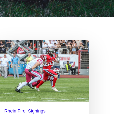
örcks
nterschreibt
ei
hein
ire
Rhein Fire
Signings