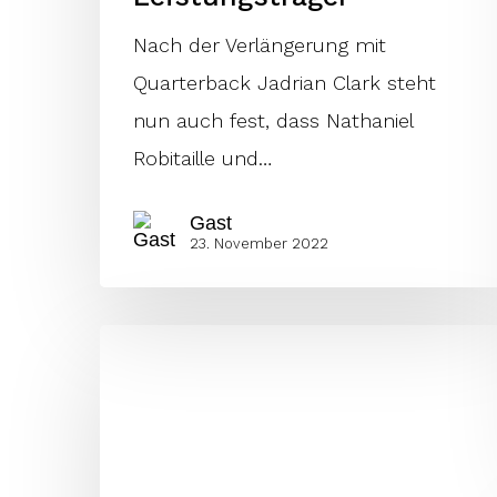
Nach der Verlängerung mit
Quarterback Jadrian Clark steht
nun auch fest, dass Nathaniel
Robitaille und…
Gast
23. November 2022
Fernández
stärkt
den
Pass
Rush