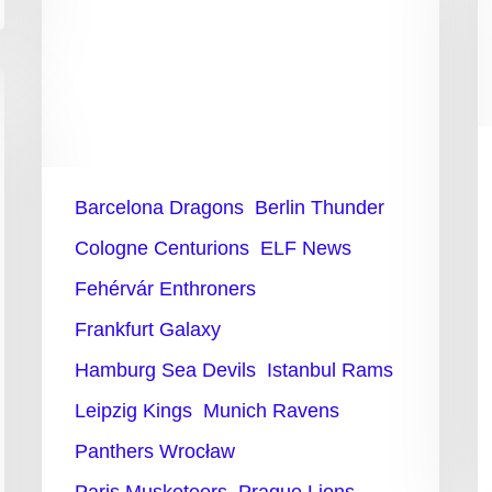
die
N
ELF-
W
Saison
2023
Barcelona Dragons
Berlin Thunder
Cologne Centurions
ELF News
Fehérvár Enthroners
Frankfurt Galaxy
Hamburg Sea Devils
Istanbul Rams
Leipzig Kings
Munich Ravens
Panthers Wrocław