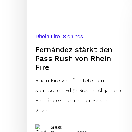
von
Rhein
Fire
Rhein Fire
Signings
Fernández stärkt den
Pass Rush von Rhein
Fire
Rhein Fire verpflichtete den
spanischen Edge Rusher Alejandro
Fernández , um in der Saison
2023…
Gast