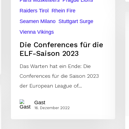
Paris Musketeers
Prague Lions
Raiders Tirol
Rhein Fire
F
Seamen Milano
Stuttgart Surge
v
Vienna Vikings
D
Die Conferences für die
m
ELF-Saison 2023
M
K
Das Warten hat ein Ende: Die
Conferences für die Saison 2023
der European League of…
Gast
16. Dezember 2022