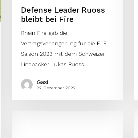
Defense Leader Ruoss
bleibt bei Fire
Rhein Fire gab die
Vertragsverlängerung für die ELF-
Saison 2023 mit dem Schweizer
Linebacker Lukas Ruoss…
Gast
22. Dezember 2022
Die
F
Conferences
v
für
m