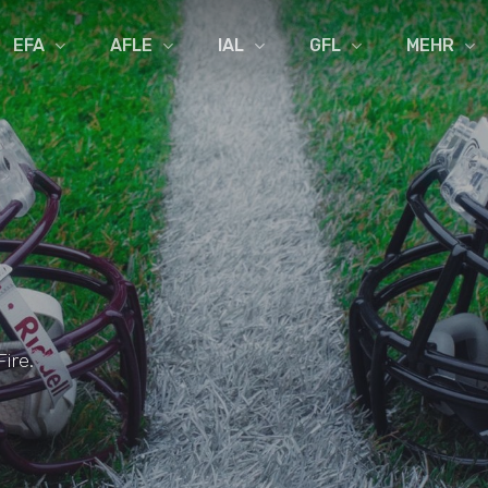
EFA
AFLE
IAL
GFL
MEHR
ire.