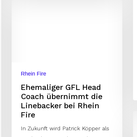
Ehemaliger
GFL
Head
Coach
übernimmt
die
Linebacker
Rhein Fire
bei
Ehemaliger GFL Head
Rhein
Coach übernimmt die
Fire
Linebacker bei Rhein
Fire
J
C
In Zukunft wird Patrick Köpper als
b