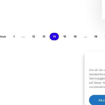
ious
1
…
12
13
14
15
16
…
19
Um dir ein 
Geräteinfor
Technologie
auf dieser W
zurückziehs
Akz