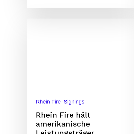
Rhein
Fire
hält
amerikanische
Leistungsträger
Rhein Fire
Signings
Rhein Fire hält
amerikanische
Leistungsträger