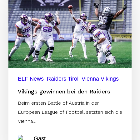
bei
den
Raiders
ELF News
Raiders Tirol
Vienna Vikings
Vikings gewinnen bei den Raiders
Beim ersten Battle of Austria in der
European League of Football setzten sich die
Vienna…
Gast