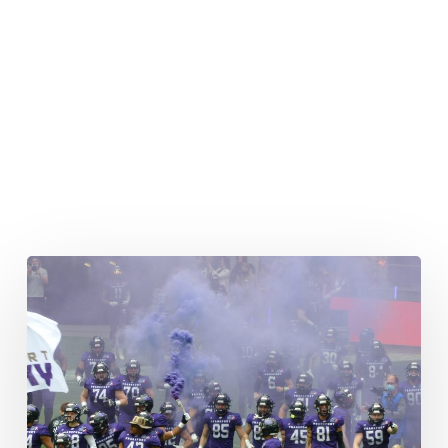
Galaxy
verpflichtet
US-
Import
Ja’Len
Embry