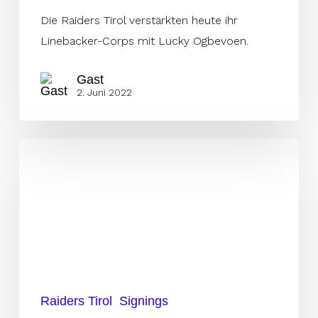
Die Raiders Tirol verstärkten heute ihr
Linebacker-Corps mit Lucky Ogbevoen.
Gast
2. Juni 2022
Unger
steht
im
ELF-
Kader
der
Raiders
Raiders Tirol
Signings