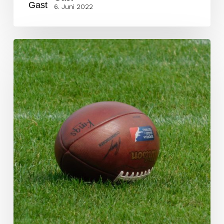
6. Juni 2022
NFL
IPP
Kandidat
Bonatti
im
Kader
der
Raiders