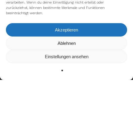
verarbeiten. Wenn du deine Einwillligung nicht erteilst oder
zurückziehst, können bestimmte Merkmale und Funktionen
beeinträchtigt werden.
Akzeptieren
Wir verwenden Cookies, um dir die bestmögliche Erfahrung auf
Ablehnen
unserer Website zu bieten.
In den
Einstellungen
kannst du erfahren, welche Cookies wir
Einstellungen ansehen
verwenden oder sie ausschalten.
Zustimmen
Ablehnen
Einstellungen
facebook
youtube
instagram
spotify
twitch