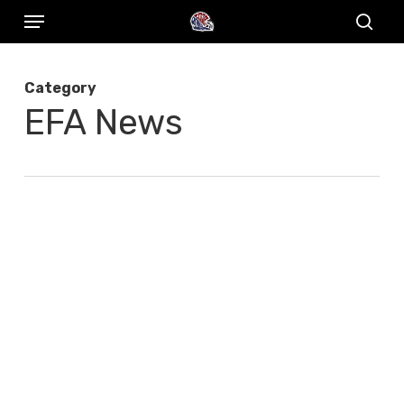
Menu
Skip
to
sear
main
Category
content
EFA News