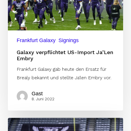
Frankfurt Galaxy
Signings
Galaxy verpflichtet US-Import Ja’Len
Embry
Frankfurt Galaxy gab heute den Ersatz für
Brealy bekannt und stellte Ja'len Embry vor.
Gast
8. Juni 2022
Vikings
gewinnen