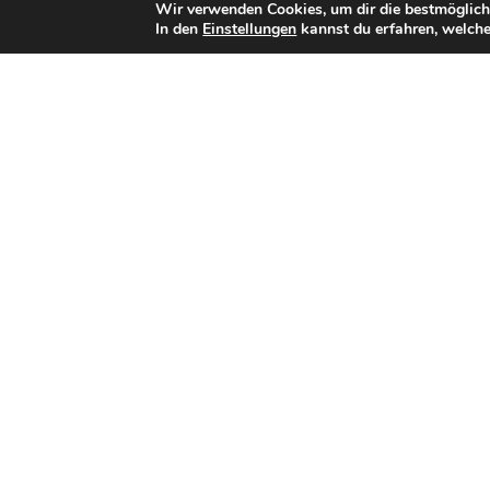
Wir verwenden Cookies, um dir die bestmöglich
In den
Einstellungen
kannst du erfahren, welche
Bisherige Stationen
2019–2020: Düsseldorf Bulldozer
2021–2022: Langenfeld Longhorns
seit 2023:
Cologne Centurions
Teamerfolge
Keine bekannten Teamerfolge