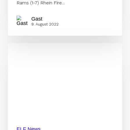
Rams (1-7) Rhein Fire…
Gast
9. August 2022
ELF
MVP
of
Week
8:
Isaiah
Green
ELF News