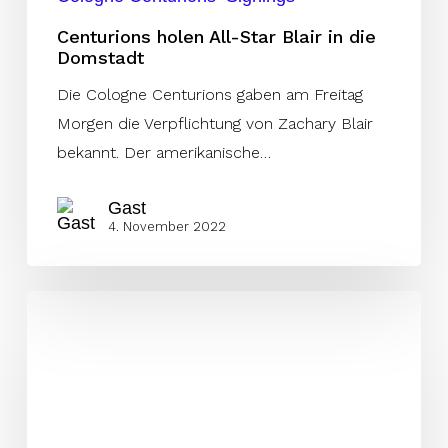
Centurions holen All-Star Blair in die
Domstadt
Die Cologne Centurions gaben am Freitag
Morgen die Verpflichtung von Zachary Blair
bekannt. Der amerikanische…
Gast
4. November 2022
Thunder
gewinnt
in
Istanbul