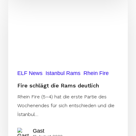
Fire
schlägt
die
Rams
deutlich
ELF News
Istanbul Rams
Rhein Fire
Fire schlägt die Rams deutlich
Rhein Fire (5–4) hat die erste Partie des
Wochenendes für sich entschieden und die
İstanbul…
Gast