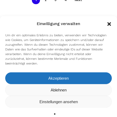
Einwilligung verwalten
Um dir ein optimales Erlebnis zu bieten, verwenden wir Technologien
wie Cookies, um Geräteinformationen zu speichern und/oder darauf
zuzugreifen. Wenn du diesen Technologien zustimmst, können wir
Daten wie das Surfverhalten oder eindeutige IDs auf dieser Website
verarbeiten. Wenn du deine Einwillligung nicht erteilst oder
zurückziehst, können bestimmte Merkmale und Funktionen
beeinträchtigt werden.
Akzeptieren
Wir verwenden Cookies, um dir die bestmögliche Erfahrung auf
Ablehnen
unserer Website zu bieten.
In den
Einstellungen
kannst du erfahren, welche Cookies wir
Einstellungen ansehen
verwenden oder sie ausschalten.
Zustimmen
Ablehnen
Einstellungen