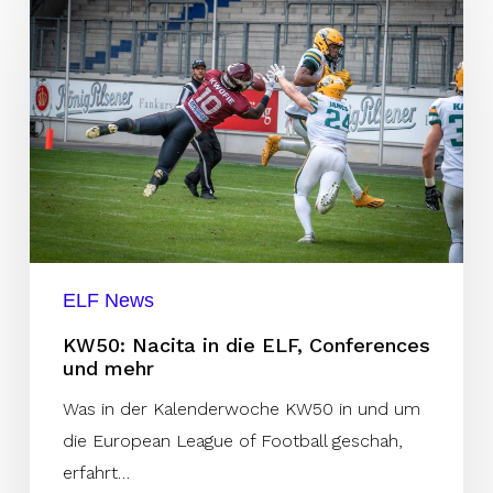
Nacita
in
die
ELF,
Conferences
und
mehr
ELF News
KW50: Nacita in die ELF, Conferences
und mehr
Was in der Kalenderwoche KW50 in und um
die European League of Football geschah,
erfahrt…