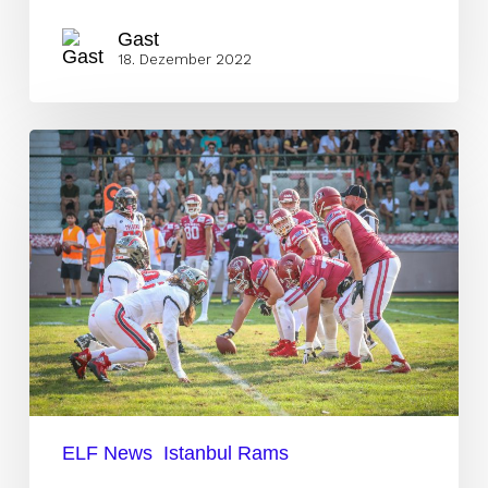
Gast
18. Dezember 2022
Give
them
an
opportunity
as
imports
ELF News
Istanbul Rams