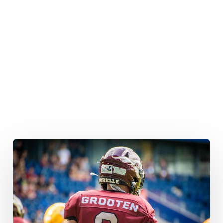
Offseason
Talk:
Die
Conferences
für
die