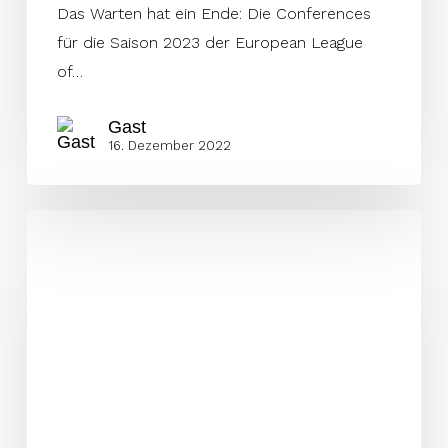
Das Warten hat ein Ende: Die Conferences
für die Saison 2023 der European League
of…
Gast
16. Dezember 2022
Istanbul
Rams
kein
Teil
der
ELF
mehr