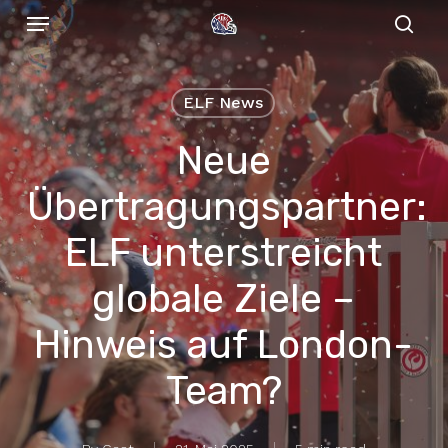
Menu
Skip
to
sear
main
content
ELF News
Neue
Übertragungspartner:
ELF unterstreicht
globale Ziele –
Hinweis auf London-
Team?