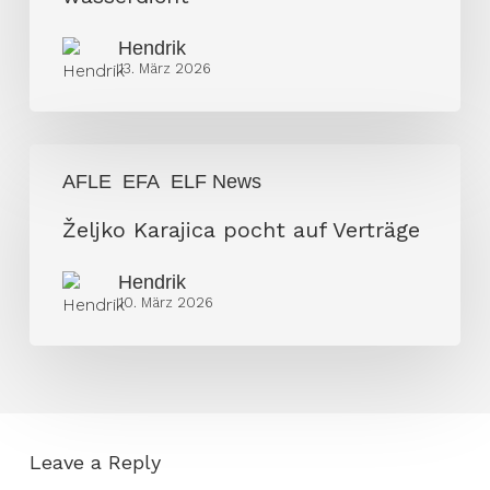
wasserdicht“
Hendrik
13. März 2026
Željko
AFLE
EFA
ELF News
Karajica
pocht
Željko Karajica pocht auf Verträge
auf
Hendrik
Verträge
10. März 2026
Leave a Reply