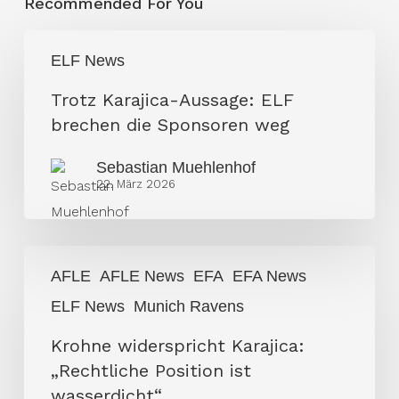
Recommended For You
Trotz
ELF News
Karajica-
Aussage:
Trotz Karajica-Aussage: ELF
ELF
brechen die Sponsoren weg
brechen
Sebastian Muehlenhof
die
22. März 2026
Sponsoren
weg
Krohne
AFLE
AFLE News
EFA
EFA News
widerspricht
ELF News
Munich Ravens
Karajica:
„Rechtliche
Krohne widerspricht Karajica:
Position
„Rechtliche Position ist
ist
wasserdicht“