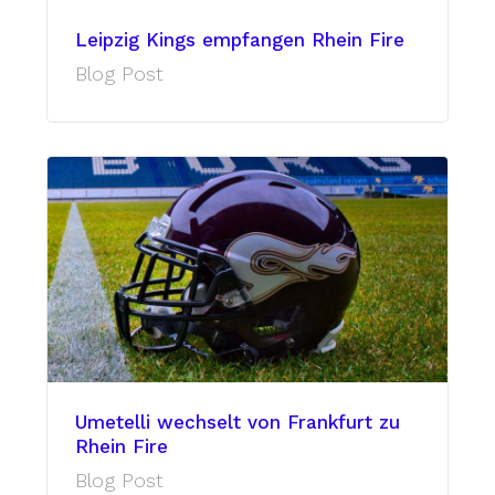
Leipzig Kings empfangen Rhein Fire
Blog Post
Umetelli wechselt von Frankfurt zu
Rhein Fire
Blog Post