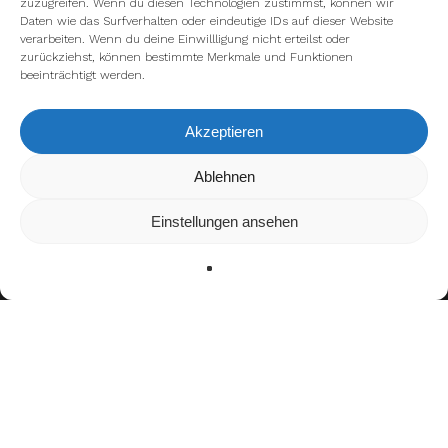
zuzugreifen. Wenn du diesen Technologien zustimmst, können wir
Daten wie das Surfverhalten oder eindeutige IDs auf dieser Website
verarbeiten. Wenn du deine Einwillligung nicht erteilst oder
zurückziehst, können bestimmte Merkmale und Funktionen
beeinträchtigt werden.
Akzeptieren
Wir verwenden Cookies, um dir die bestmögliche Erfahrung auf
Ablehnen
unserer Website zu bieten.
In den
Einstellungen
kannst du erfahren, welche Cookies wir
Einstellungen ansehen
verwenden oder sie ausschalten.
Zustimmen
Ablehnen
Einstellungen