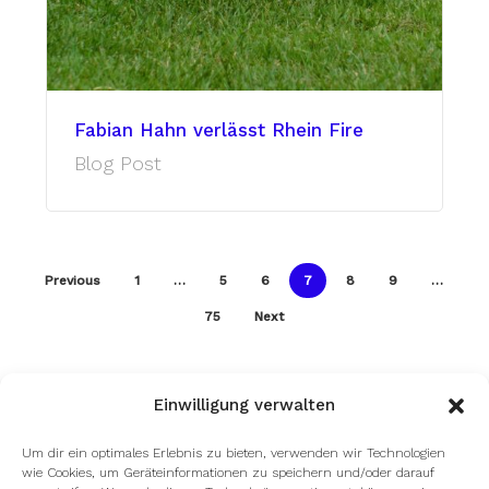
Fabian Hahn verlässt Rhein Fire
Blog Post
Previous
1
…
5
6
7
8
9
…
75
Next
Einwilligung verwalten
Um dir ein optimales Erlebnis zu bieten, verwenden wir Technologien
wie Cookies, um Geräteinformationen zu speichern und/oder darauf