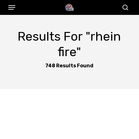
Menu
Skip
to
sear
main
content
Results For
"rhein
fire"
748 Results Found