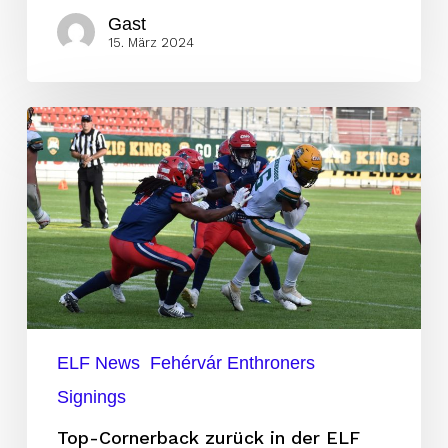
Gast
15. März 2024
Top-
Cornerback
zurück
in
der
ELF
ELF News
Fehérvár Enthroners
Signings
Top-Cornerback zurück in der ELF