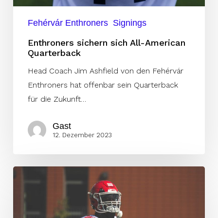
Fehérvár Enthroners
Signings
Enthroners sichern sich All-American
Quarterback
Head Coach Jim Ashfield von den Fehérvár
Enthroners hat offenbar sein Quarterback
für die Zukunft…
Gast
12. Dezember 2023
Frankfurt
geben
ersten
DB