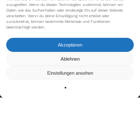
zuzugreifen. Wenn du diesen Technologien zustimmst, können wir
Daten wie das Surfverhalten oder eindeutige IDs auf dieser Website
verarbeiten. Wenn du deine Einwillligung nicht erteilst oder
zurückziehst, können bestimmte Merkmale und Funktionen
beeinträchtigt werden.
Akzeptieren
Wir verwenden Cookies, um dir die bestmögliche Erfahrung auf
Ablehnen
unserer Website zu bieten.
In den
Einstellungen
kannst du erfahren, welche Cookies wir
Einstellungen ansehen
verwenden oder sie ausschalten.
Zustimmen
Ablehnen
Einstellungen