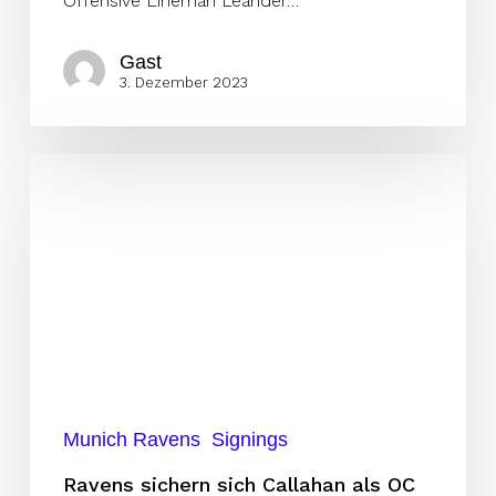
Offensive Lineman Leander…
Gast
3. Dezember 2023
Ravens
sichern
sich
Callahan
als
OC
Munich Ravens
Signings
Ravens sichern sich Callahan als OC