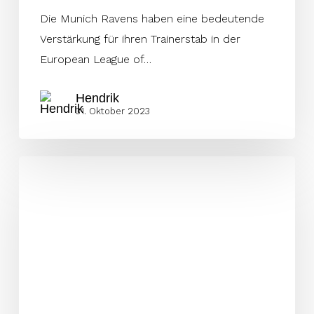
Die Munich Ravens haben eine bedeutende
Verstärkung für ihren Trainerstab in der
European League of…
Hendrik
31. Oktober 2023
Tomsula,
Weidinger
und
Kent
verlängern