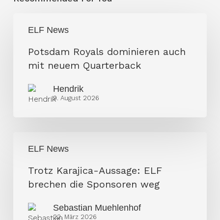
Potsdam
ELF News
Royals
dominieren
Potsdam Royals dominieren auch
auch
mit neuem Quarterback
mit
Hendrik
neuem
9. August 2026
Quarterback
Trotz
ELF News
Karajica-
Aussage:
Trotz Karajica-Aussage: ELF
ELF
brechen die Sponsoren weg
brechen
Sebastian Muehlenhof
die
22. März 2026