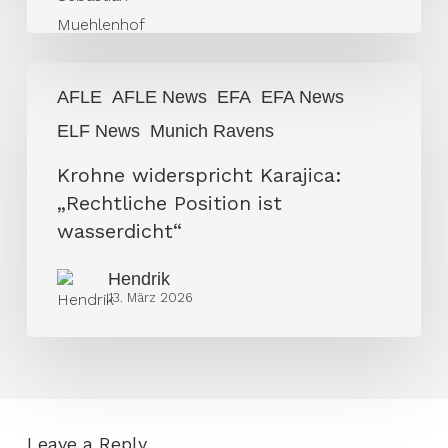
Sponsoren
weg
Krohne
AFLE
AFLE News
EFA
EFA News
widerspricht
ELF News
Munich Ravens
Karajica:
„Rechtliche
Krohne widerspricht Karajica:
Position
„Rechtliche Position ist
ist
wasserdicht“
wasserdicht“
Hendrik
13. März 2026
Leave a Reply