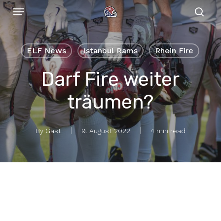
Menu
Skip
to
sear
main
content
ELF News
Istanbul Rams
Rhein Fire
Darf Fire weiter
träumen?
By
Gast
9. August 2022
4 min read