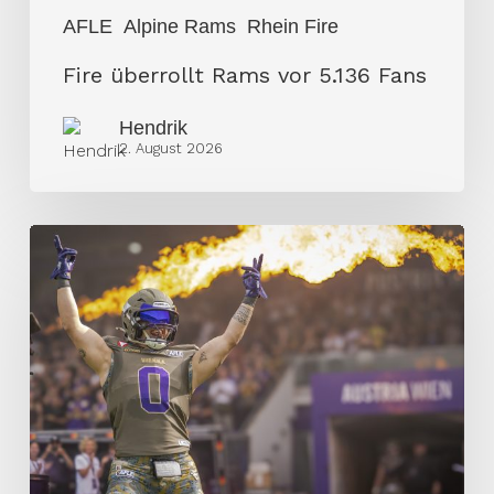
AFLE
Alpine Rams
Rhein Fire
Fire überrollt Rams vor 5.136 Fans
Hendrik
2. August 2026
Vienna
Vikings
entscheiden
Spitzenduell
für
sich