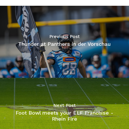
Previous Post
Thunder at Panthers in der Vorschau
Next Post
Foot Bowl meets your ELF Franchise -
Rhein Fire