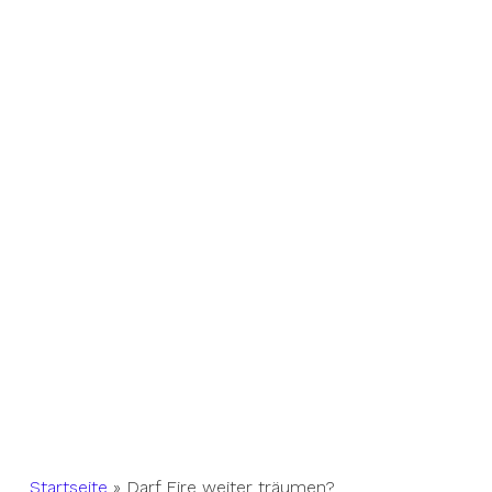
Startseite
»
Darf Fire weiter träumen?