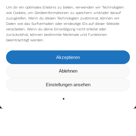
Um dir ein optimales Erlebnis zu bieten, verwenden wir Technologien
wie Cookies, um Geräteinformationen zu speichern und/oder darauf
zuzugreifen. Wenn du diesen Technologien zustimmst, können wir
Daten wie das Surfverhalten oder eindeutige IDs auf dieser Website
verarbeiten. Wenn du deine Einwillligung nicht erteilst oder
zurückziehst, können bestimmte Merkmale und Funktionen
beeinträchtigt werden.
Akzeptieren
Wir verwenden Cookies, um dir die bestmögliche Erfahrung auf
Ablehnen
unserer Website zu bieten.
In den
Einstellungen
kannst du erfahren, welche Cookies wir
Einstellungen ansehen
verwenden oder sie ausschalten.
Zustimmen
Ablehnen
Einstellungen