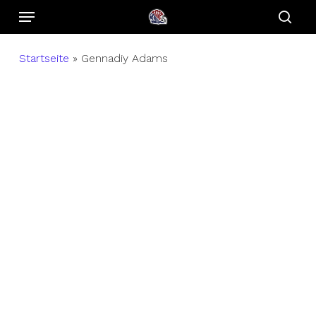
Menu
Skip
to
sear
main
Startseite
»
Gennadiy Adams
content