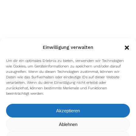
Einwilligung verwalten
Um dir ein optimales Erlebnis zu bieten, verwenden wir Technologien
wie Cookies, um Geräteinformationen zu speichern und/oder darauf
zuzugreifen. Wenn du diesen Technologien zustimmst, können wir
Daten wie das Surfverhalten oder eindeutige IDs auf dieser Website
verarbeiten. Wenn du deine Einwillligung nicht erteilst oder
zurückziehst, können bestimmte Merkmale und Funktionen
beeinträchtigt werden.
Akzeptieren
Wir verwenden Cookies, um dir die bestmögliche Erfahrung auf
Ablehnen
unserer Website zu bieten.
In den
Einstellungen
kannst du erfahren, welche Cookies wir