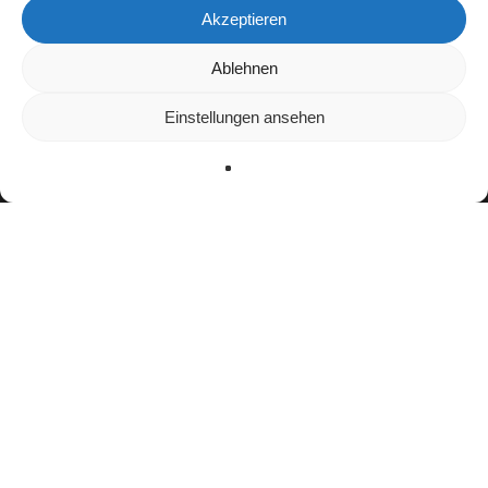
Akzeptieren
Wir verwenden Cookies, um dir die bestmögliche Erfahrung auf
Ablehnen
unserer Website zu bieten.
In den
Einstellungen
kannst du erfahren, welche Cookies wir
Einstellungen ansehen
verwenden oder sie ausschalten.
Zustimmen
Ablehnen
Einstellungen