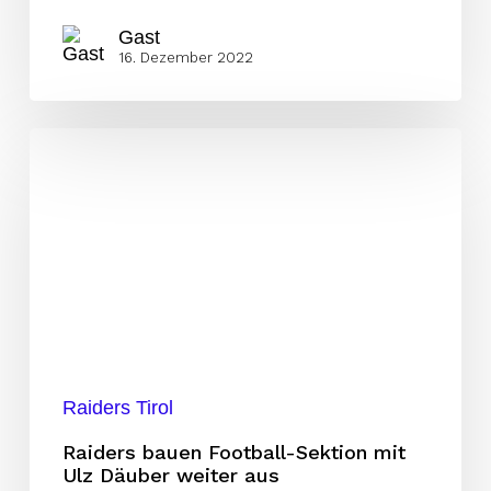
Gast
16. Dezember 2022
Raiders
bauen
Football-
Sektion
mit
Ulz
Däuber
weiter
aus
Raiders Tirol
Raiders bauen Football-Sektion mit
Ulz Däuber weiter aus