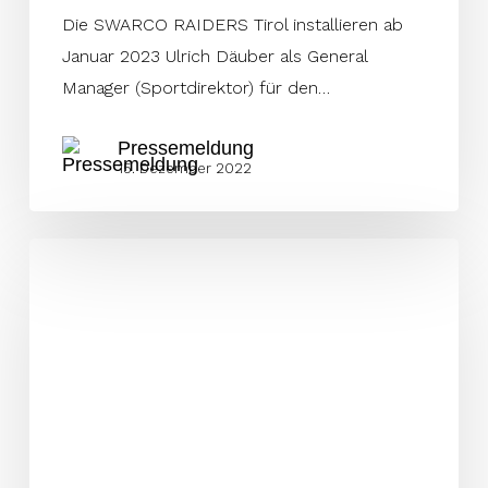
Die SWARCO RAIDERS Tirol installieren ab
Januar 2023 Ulrich Däuber als General
Manager (Sportdirektor) für den…
Pressemeldung
15. Dezember 2022
Strong
ersetzt
MVP
Shelton
in
Tirol