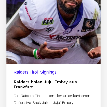
aus
Frankfurt
Raiders Tirol
Signings
Raiders holen Juju Embry aus
Frankfurt
Die Raiders Tirol haben den amerikanischen
Defensive Back Ja'len 'Juju' Embry