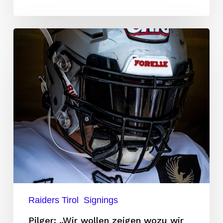
Pilger:
„Wir
wollen
zeigen
wozu
wir
fähig
sind“
Raiders Tirol
Signings
Pilger: „Wir wollen zeigen wozu wir