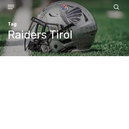
Menu
Skip
to
sear
main
Tag
content
Raiders Tirol