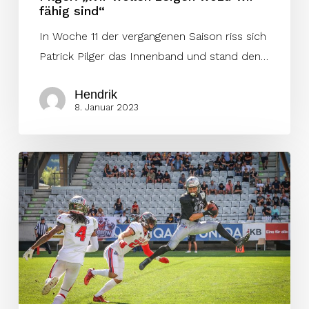
fähig sind“
In Woche 11 der vergangenen Saison riss sich
Patrick Pilger das Innenband und stand den…
Hendrik
8. Januar 2023
Raiders
stellen
drei
weitere
Spieler
vor