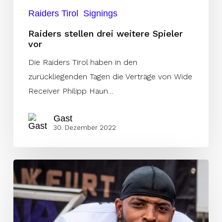
Raiders Tirol
Signings
Raiders stellen drei weitere Spieler
vor
Die Raiders Tirol haben in den
zurückliegenden Tagen die Verträge von Wide
Receiver Philipp Haun…
Gast
30. Dezember 2022
Raiders
holen
Juju
Embry