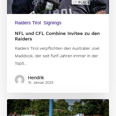
den
Raiders
Raiders Tirol
Signings
NFL und CFL Combine Invitee zu den
Raiders
Raiders Tirol verpflichten den Australier Joel
Maddock, der seit fünf Jahren immer in der
Top5…
Hendrik
15. Januar 2023
Ferrari:
„A