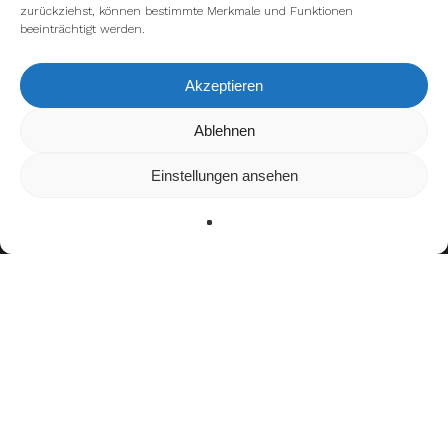
zurückziehst, können bestimmte Merkmale und Funktionen
beeinträchtigt werden.
Akzeptieren
Wir verwenden Cookies, um dir die bestmögliche Erfahrung auf
Ablehnen
unserer Website zu bieten.
In den
Einstellungen
kannst du erfahren, welche Cookies wir
Einstellungen ansehen
verwenden oder sie ausschalten.
Zustimmen
Ablehnen
Einstellungen