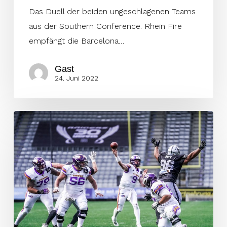
Das Duell der beiden ungeschlagenen Teams
aus der Southern Conference. Rhein Fire
empfängt die Barcelona…
Gast
24. Juni 2022
Wikinger
am
Bosporus:
Eine
klare
Angelegenheit?