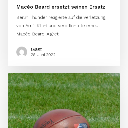
Macéo Beard ersetzt seinen Ersatz
Berlin Thunder reagierte auf die Verletzung
von Amir Kilani und verpflichtete erneut
Macéo Beard-Aigret.
Gast
28. Juni 2022
Vikings
deklassieren
die
Rams
in
Istanbul