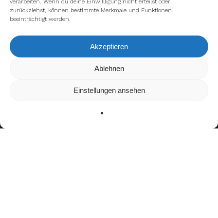
verarbeiten. Wenn du deine Einwillligung nicht erteilst oder
zurückziehst, können bestimmte Merkmale und Funktionen
beeinträchtigt werden.
Akzeptieren
Wir verwenden Cookies, um dir die bestmögliche Erfahrung auf
Ablehnen
unserer Website zu bieten.
In den
Einstellungen
kannst du erfahren, welche Cookies wir
Einstellungen ansehen
verwenden oder sie ausschalten.
Zustimmen
Ablehnen
Einstellungen
facebook
youtube
instagram
spotify
twitch