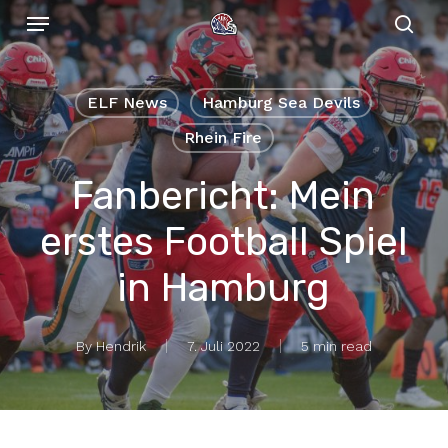
Menu
Skip
to
sear
main
content
ELF News
Hamburg Sea Devils
Rhein Fire
Fanbericht: Mein
erstes Football Spiel
in Hamburg
By
Hendrik
7. Juli 2022
5 min read