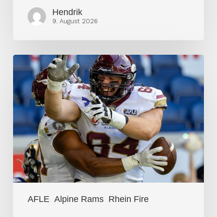
Hendrik
9. August 2026
Fire
überrollt
Rams
vor
5.136
Fans
AFLE
Alpine Rams
Rhein Fire