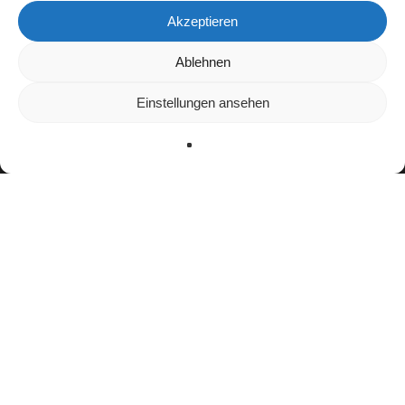
Akzeptieren
Wir verwenden Cookies, um dir die bestmögliche Erfahrung auf
Ablehnen
unserer Website zu bieten.
In den
Einstellungen
kannst du erfahren, welche Cookies wir
Einstellungen ansehen
verwenden oder sie ausschalten.
Zustimmen
Ablehnen
Einstellungen