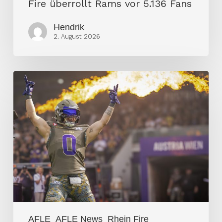
Fire überrollt Rams vor 5.136 Fans
Hendrik
2. August 2026
Vienna
Vikings
entscheiden
Spitzenduell
für
sich
AFLE
AFLE News
Rhein Fire