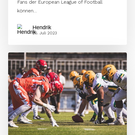
Fans der European League of Football
können…
Hendrik
25. Juli 2023
Der
König
der
Tiere
begrüßt
die
Kings