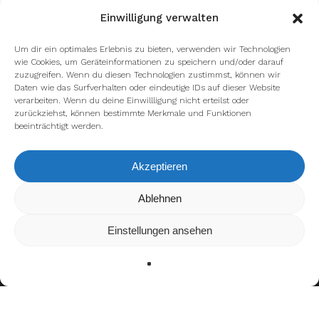
Einwilligung verwalten
Um dir ein optimales Erlebnis zu bieten, verwenden wir Technologien
wie Cookies, um Geräteinformationen zu speichern und/oder darauf
zuzugreifen. Wenn du diesen Technologien zustimmst, können wir
Daten wie das Surfverhalten oder eindeutige IDs auf dieser Website
verarbeiten. Wenn du deine Einwillligung nicht erteilst oder
zurückziehst, können bestimmte Merkmale und Funktionen
beeinträchtigt werden.
facebook
youtube
instagram
spotify
twitch
Akzeptieren
email
Wir verwenden Cookies, um dir die bestmögliche Erfahrung auf
Ablehnen
unserer Website zu bieten.
In den
Einstellungen
kannst du erfahren, welche Cookies wir
Einstellungen ansehen
verwenden oder sie ausschalten.
Impressum
Datenschutzerklärung
Zustimmen
Ablehnen
Einstellungen