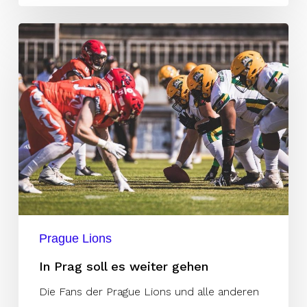
In
Prag
soll
es
weiter
gehen
Prague Lions
In Prag soll es weiter gehen
Die Fans der Prague Lions und alle anderen