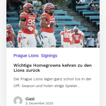
Homegrowns
kehren
zu
den
Lions
zurück
Prague Lions
Signings
Wichtige Homegrowns kehren zu den
Lions zurück
Die Prague Lions legen ganz schön los in der
Off- Season und holen einige Spieler…
Gast
2. Dezember 2023