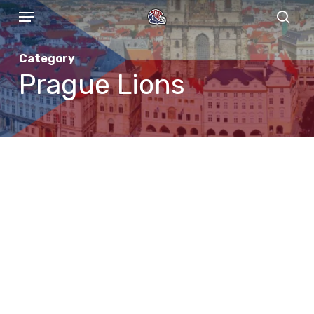
Menu
Skip
to
sear
main
Category
content
Prague Lions