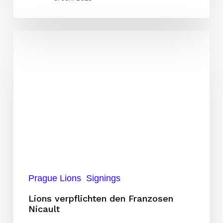
Lions
verpflichten
den
Franzosen
Nicault
Prague Lions
Signings
Lions verpflichten den Franzosen
Nicault