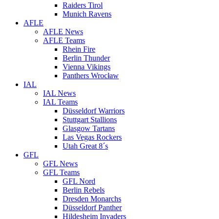
Raiders Tirol
Munich Ravens
AFLE
AFLE News
AFLE Teams
Rhein Fire
Berlin Thunder
Vienna Vikings
Panthers Wrocław
IAL
IAL News
IAL Teams
Düsseldorf Warriors
Stuttgart Stallions
Glasgow Tartans
Las Vegas Rockers
Utah Great 8´s
GFL
GFL News
GFL Teams
GFL Nord
Berlin Rebels
Dresden Monarchs
Düsseldorf Panther
Hildesheim Invaders