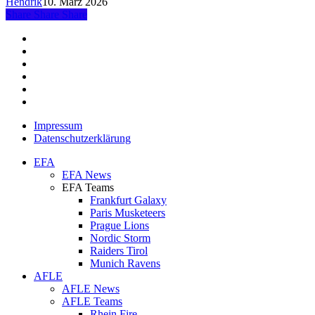
Hendrik
10. März 2026
Share
Share
Share
Share
facebook
youtube
instagram
spotify
twitch
email
Impressum
Datenschutzerklärung
Close
EFA
Menu
EFA News
EFA Teams
Frankfurt Galaxy
Paris Musketeers
Prague Lions
Nordic Storm
Raiders Tirol
Munich Ravens
AFLE
AFLE News
AFLE Teams
Rhein Fire