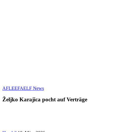
Željko
AFLE
EFA
ELF News
Karajica
pocht
Željko Karajica pocht auf Verträge
auf
Verträge