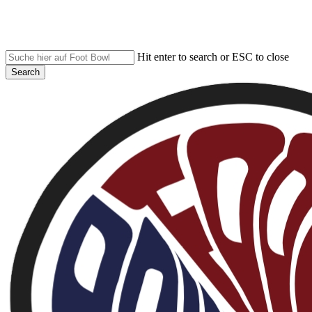
Skip
to
main
content
Hit enter to search or ESC to close
Search
Close
Search