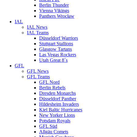
Berlin Thunder
Vienna Vikings
Panthers Wrocław
IAL
IAL News
IAL Teams
Düsseldorf Warriors
Stuttgart Stallions
Glasgow Tartans
Las Vegas Rockers
Utah Great 8´s
GFL
GFL News
GFL Teams
GFL Nord
Berlin Rebels
Dresden Monarchs
Düsseldorf Panther
Hildesheim Invaders
Kiel Baltic Hurricanes
New Yorker Lions
Potsdam Royals
GFL Süd
Allgäu Comets