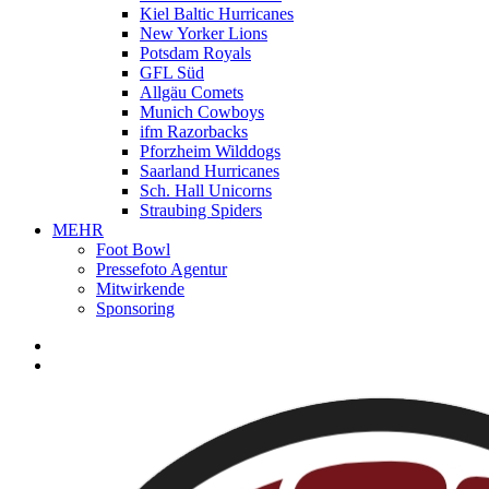
Kiel Baltic Hurricanes
New Yorker Lions
Potsdam Royals
GFL Süd
Allgäu Comets
Munich Cowboys
ifm Razorbacks
Pforzheim Wilddogs
Saarland Hurricanes
Sch. Hall Unicorns
Straubing Spiders
MEHR
Foot Bowl
Pressefoto Agentur
Mitwirkende
Sponsoring
facebook
youtube
instagram
spotify
twitch
search