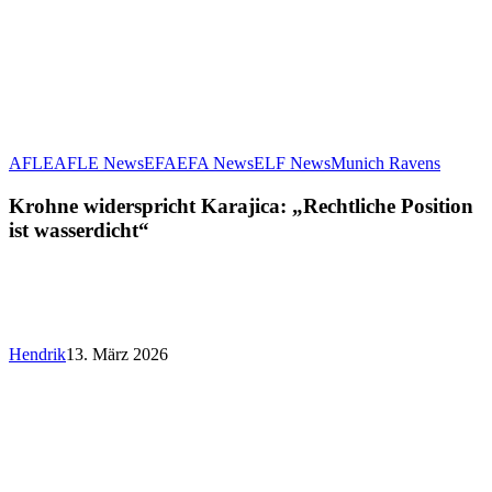
Krohne
AFLE
AFLE News
EFA
EFA News
ELF News
Munich Ravens
widersp
Karajic
Krohne widerspricht Karajica: „Rechtliche Position
„Rechtl
ist wasserdicht“
Positio
ist
wasserd
Hendrik
13. März 2026