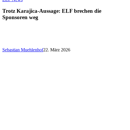
Karajica-
Aussage:
Trotz Karajica-Aussage: ELF brechen die
ELF
Sponsoren weg
brechen
die
Sponsoren
weg
Sebastian Muehlenhof
22. März 2026