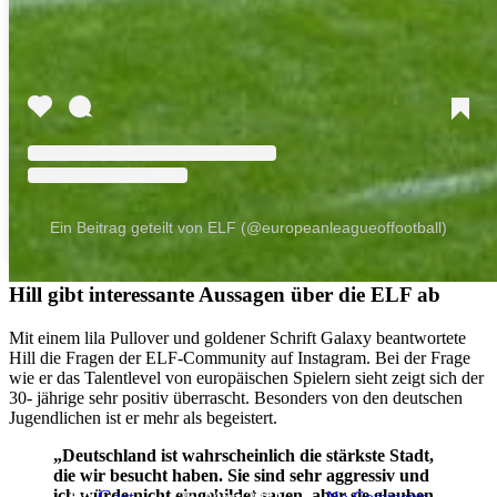
Ein Beitrag geteilt von ELF (@europeanleagueoffootball)
Hill gibt interessante Aussagen über die ELF ab
Mit einem lila Pullover und goldener Schrift Galaxy beantwortete
ELF News
Hill die Fragen der ELF-Community auf Instagram. Bei der Frage
wie er das Talentlevel von europäischen Spielern sieht zeigt sich der
Das ist Tyreek Hills Lieblings
30- jährige sehr positiv überrascht. Besonders von den deutschen
Jugendlichen ist er mehr als begeistert.
ELF Team
„Deutschland ist wahrscheinlich die stärkste Stadt,
die wir besucht haben. Sie sind sehr aggressiv und
By
Gast
ich würde nicht eingebildet sagen, aber sie glauben