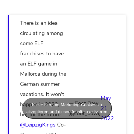
There is an idea
circulating among
some ELF
franchises to have
an ELF game in
Mallorca during the
German summer
vacations. It won't
May
— Foot Bowl
happen in 2022,
Klicke hier, um Marketing-Cookies zu
21,
akzeptieren und diesen Inhalt zu aktivieren
(@foot_bowl)
but for the future,
2022
@LeipzigKings
Co-