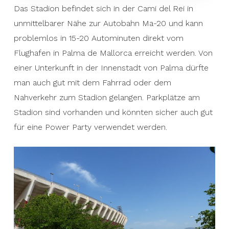
Das Stadion befindet sich in der Cami del Rei in
The stadium is located in the Cami del Rei in
unmittelbarer Nähe zur Autobahn Ma-20 und kann
close proximity to the Ma-20 motorway and can
problemlos in 15-20 Autominuten direkt vom
be easily reached in 15-20 minutes by car directly
Flughafen in Palma de Mallorca erreicht werden. Von
from the airport in Palma de Mallorca. If you stay
einer Unterkunft in der Innenstadt von Palma dürfte
in downtown Palma, you should be able to get
man auch gut mit dem Fahrrad oder dem
to the stadium easily by bike or public transport.
Nahverkehr zum Stadion gelangen. Parkplätze am
Parking spaces at the stadium are available and
Stadion sind vorhanden und könnten sicher auch gut
could certainly also be used for a power party.
für eine Power Party verwendet werden.