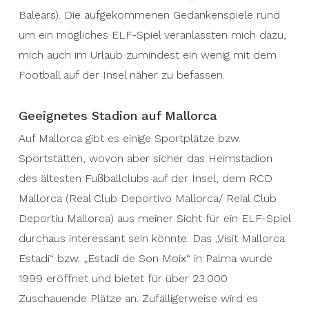
prompted me to take a closer look at football
Balears). Die aufgekommenen Gedankenspiele rund
on the island while on vacation.
um ein mögliches ELF-Spiel veranlassten mich dazu,
mich auch im Urlaub zumindest ein wenig mit dem
Suitable stadium on Mallorca
Football auf der Insel näher zu befassen.
There are a few sports fields or sports facilities
on Mallorca, but the home stadium of the oldest
Geeignetes Stadion auf Mallorca
football club on the island, the RCD Mallorca
Auf Mallorca gibt es einige Sportplätze bzw.
(Real Club Deportivo Mallorca/ Reial Club
Sportstätten, wovon aber sicher das Heimstadion
Deportiu Mallorca), could certainly be interesting
des ältesten Fußballclubs auf der Insel, dem RCD
for an ELF game in my opinion. The „Visit
Mallorca (Real Club Deportivo Mallorca/ Reial Club
Mallorca Estadi“ or „Estadi de Son Moix“ in
Deportiu Mallorca) aus meiner Sicht für ein ELF-Spiel
Palma was opened in 1999 and offers seats for
durchaus interessant sein könnte. Das „Visit Mallorca
over 23,000 spectators. Coincidentally, it is
Estadi“ bzw. „Estadi de Son Moix“ in Palma wurde
currently being renovated or expanded in the
1999 eröffnet und bietet für über 23.000
area of the spectator canopies.
Zuschauende Plätze an. Zufälligerweise wird es