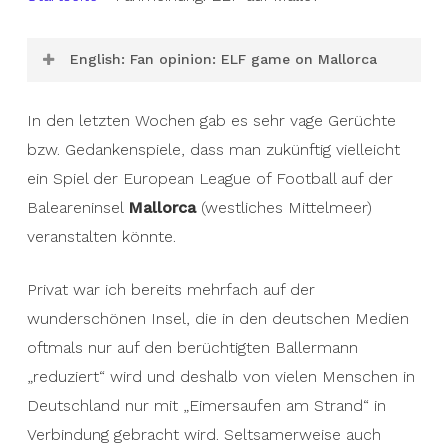
English: Fan opinion: ELF game on Mallorca
In the last few weeks there have been very
In den letzten Wochen gab es sehr vage Gerüchte
vague rumors or mind games that a European
bzw. Gedankenspiele, dass man zukünftig vielleicht
League of Football game might be held on the
ein Spiel der European League of Football auf der
Balearic island of Mallorca (western
Baleareninsel
Mallorca
(westliches Mittelmeer)
Mediterranean) in the future.
veranstalten könnte.
Privately, I have been to the beautiful island
Privat war ich bereits mehrfach auf der
several times, which in the German media is
wunderschönen Insel, die in den deutschen Medien
often „reduced“ to the notorious Ballermann and
oftmals nur auf den berüchtigten Ballermann
is therefore only associated by many people in
„reduziert“ wird und deshalb von vielen Menschen in
Germany with „bucket drinking on the beach“.
Deutschland nur mit „Eimersaufen am Strand“ in
Oddly enough, even if they have never been
Verbindung gebracht wird. Seltsamerweise auch