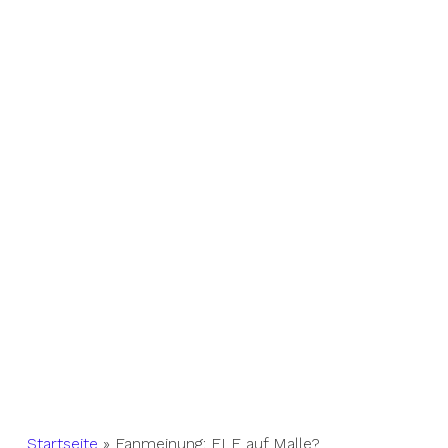
Startseite
»
Fanmeinung: ELF auf Malle?