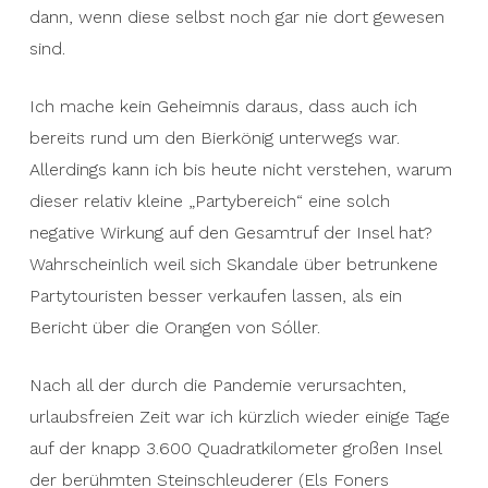
there themselves.
dann, wenn diese selbst noch gar nie dort gewesen
sind.
I make no secret of the fact that I’ve already
been around the Bierkönig. However, to this day I
Ich mache kein Geheimnis daraus, dass auch ich
still cannot understand why this relatively small
bereits rund um den Bierkönig unterwegs war.
„party area“ has such a negative effect on the
Allerdings kann ich bis heute nicht verstehen, warum
overall reputation of the island? Probably
dieser relativ kleine „Partybereich“ eine solch
because scandals about drunken party tourists
negative Wirkung auf den Gesamtruf der Insel hat?
sell better than a report about the Oranges of
Wahrscheinlich weil sich Skandale über betrunkene
Sóller.
Partytouristen besser verkaufen lassen, als ein
Bericht über die Orangen von Sóller.
After all the vacation-free time caused by the
pandemic, I recently spent a few days on the
Nach all der durch die Pandemie verursachten,
almost 3,600 square kilometer island of the
urlaubsfreien Zeit war ich kürzlich wieder einige Tage
famous slingshots (Els Foners Balears). The mind
auf der knapp 3.600 Quadratkilometer großen Insel
games that arose about a possible ELF game
der berühmten Steinschleuderer (Els Foners