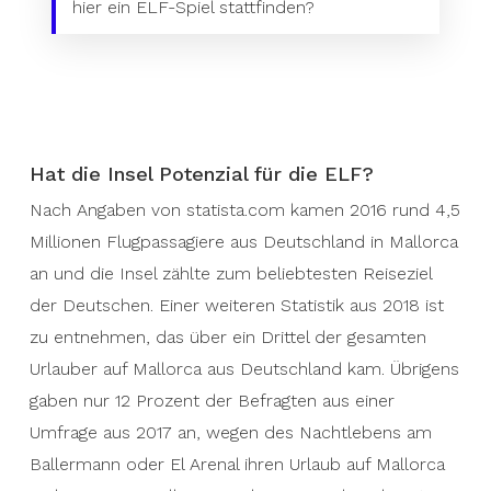
hier ein ELF-Spiel stattfinden?
Does the island have potential for the
ELF?
According to statista.com, around 4.5 million air
passengers from Germany arrived in Mallorca in
Hat die Insel Potenzial für die ELF?
2016, and the island was one of the most
popular travel destinations for Germans. Another
Nach Angaben von statista.com kamen 2016 rund 4,5
statistic from 2018 shows that more than a third
Millionen Flugpassagiere aus Deutschland in Mallorca
of all vacationers on Mallorca came from
an und die Insel zählte zum beliebtesten Reiseziel
Germany. Incidentally, only 12 percent of
der Deutschen. Einer weiteren Statistik aus 2018 ist
respondents from a survey from 2017 stated
zu entnehmen, das über ein Drittel der gesamten
that they wanted to spend their vacation in
Urlauber auf Mallorca aus Deutschland kam. Übrigens
Mallorca because of the nightlife at Ballermann
gaben nur 12 Prozent der Befragten aus einer
or El Arenal. Most of them came because of the
Umfrage aus 2017 an, wegen des Nachtlebens am
„nature and landscape“.
Ballermann oder El Arenal ihren Urlaub auf Mallorca