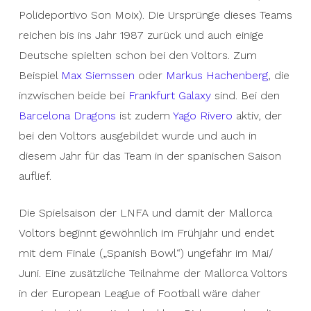
the immediate vicinity of the RCD stadium (in the
Polideportivo Son Moix). Die Ursprünge dieses Teams
Polideportivo Son Moix). The origins of this team
reichen bis ins Jahr 1987 zurück und auch einige
go back to 1987 and some Germans also played
Deutsche spielten schon bei den Voltors. Zum
for the Voltors. For example
Max Siemssen
or
Beispiel
Max Siemssen
oder
Markus Hachenberg
, die
Markus Hachenberg
, both of whom are now at
inzwischen beide bei
Frankfurt Galaxy
sind. Bei den
Frankfurt Galaxy
.
Yago Rivero
, who trained with
Barcelona Dragons
ist zudem
Yago Rivero
aktiv, der
the Voltors and also played for the team in the
bei den Voltors ausgebildet wurde und auch in
Spanish season this year, is also active with the
diesem Jahr für das Team in der spanischen Saison
Barcelona Dragons
.
auflief.
The season of the LNFA and thus the Mallorca
Die Spielsaison der LNFA und damit der Mallorca
Voltors usually begins in spring and ends with the
Voltors beginnt gewöhnlich im Frühjahr und endet
final („Spanish Bowl“) around May/June. An
mit dem Finale („Spanish Bowl“) ungefähr im Mai/
additional participation of the Mallorca Voltors in
Juni. Eine zusätzliche Teilnahme der Mallorca Voltors
the European League of Football is therefore at
in der European League of Football wäre daher
least theoretically conceivable. So far, however,