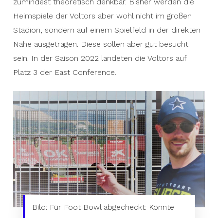
zumindest theoretisch denkbar. Bisher werden die
the Voltors‘ home games have probably not
Heimspiele der Voltors aber wohl nicht im großen
been played in the big stadium, but on a field
Stadion, sondern auf einem Spielfeld in der direkten
nearby. However, these should be well attended.
Nähe ausgetragen. Diese sollen aber gut besucht
In the 2022 season, the Voltors ended up 3rd in
sein. In der Saison 2022 landeten die Voltors auf
the East Conference.
Platz 3 der East Conference.
Picture: Checked out for Foot Bowl: Could an ELF
Bild: Für Foot Bowl abgecheckt: Könnte
game be happening here?