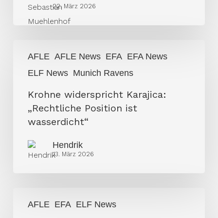
22. März 2026
Sponsoren
weg
Krohne
AFLE
AFLE News
EFA
EFA News
widerspricht
ELF News
Munich Ravens
Karajica:
„Rechtliche
Krohne widerspricht Karajica:
Position
„Rechtliche Position ist
ist
wasserdicht“
wasserdicht“
Hendrik
13. März 2026
Željko
AFLE
EFA
ELF News
Karajica