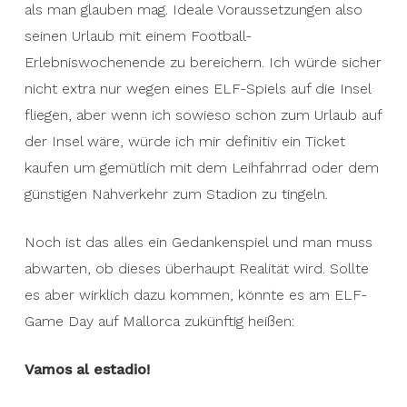
fly to the island just for an ELF game, but if I
als man glauben mag. Ideale Voraussetzungen also
were already on vacation on the island anyway, I
seinen Urlaub mit einem Football-
would definitely buy a ticket to comfortably
Erlebniswochenende zu bereichern. Ich würde sicher
travel to the stadium by rental bike or cheap
nicht extra nur wegen eines ELF-Spiels auf die Insel
local transport.
fliegen, aber wenn ich sowieso schon zum Urlaub auf
der Insel wäre, würde ich mir definitiv ein Ticket
It’s all still a mind game and we have to wait and
kaufen um gemütlich mit dem Leihfahrrad oder dem
see whether this will actually become reality. But
günstigen Nahverkehr zum Stadion zu tingeln.
if it really comes to that, you could say on the
ELF Game Day in Mallorca in the future:
Noch ist das alles ein Gedankenspiel und man muss
abwarten, ob dieses überhaupt Realität wird. Sollte
Vamos al estadio!
es aber wirklich dazu kommen, könnte es am ELF-
Game Day auf Mallorca zukünftig heißen:
Vamos al estadio!