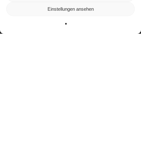
unserer Website zu bieten.
In den
Einstellungen
kannst du erfahren, welche Cookies wir
Einstellungen ansehen
verwenden oder sie ausschalten.
Zustimmen
Ablehnen
Einstellungen
facebook
youtube
instagram
spotify
twitch