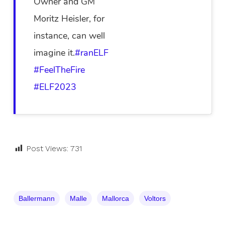
Owner and GM
Moritz Heisler, for
instance, can well
imagine it.
#ranELF
#FeelTheFire
#ELF2023
Post Views:
731
Ballermann
Malle
Mallorca
Voltors