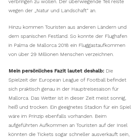
verbringen zu wollen. Der überwiegende Teil reiste
In addition, there are tourists from other
wegen der „Natur und Landschaft“ an.
countries and the Spanish mainland. In 2018, the
airport in Palma de Mallorca recorded a
Hinzu kommen Touristen aus anderen Ländern und
passenger volume of over 29 million people.
dem spanischen Festland. So konnte der Flughafen
in Palma de Mallorca 2018 ein Fluggastaufkommen
My personal conclusion is therefore:
The
von über 29 Millionen Menschen verzeichnen.
European League of Football season is practically
exactly in the main travel season for Mallorca.
Mein persönliches Fazit lautet deshalb:
Die
The weather during this period is mostly sunny,
Spielzeit der European League of Football befindet
hot and dry. A suitable stadium for a match
sich praktisch genau in der Hauptreisesaison für
would in principle also be available. With the
Mallorca. Das Wetter ist in dieser Zeit meist sonnig,
number of tourists on the island listed, tickets
heiß und trocken. Ein geeignetes Stadion für ein Spiel
may sell out even faster than you might think.
wäre im Prinzip ebenfalls vorhanden. Beim
Ideal conditions to enrich your holiday with a
aufgeführten Aufkommen an Touristen auf der Insel
football adventure weekend. I certainly wouldn’t
könnten die Tickets sogar schneller ausverkauft sein,