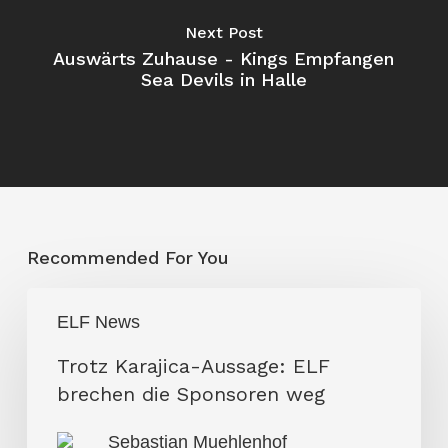
Next Post
Auswärts Zuhause - Kings Empfangen
Sea Devils in Halle
Recommended For You
Trotz
ELF News
Karajica-
Aussage:
Trotz Karajica-Aussage: ELF
ELF
brechen die Sponsoren weg
brechen
Sebastian Muehlenhof
die