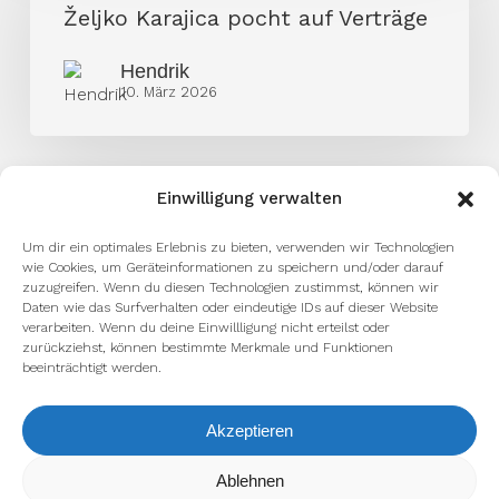
pocht
Željko Karajica pocht auf Verträge
auf
Hendrik
Verträge
10. März 2026
Einwilligung verwalten
Um dir ein optimales Erlebnis zu bieten, verwenden wir Technologien
wie Cookies, um Geräteinformationen zu speichern und/oder darauf
zuzugreifen. Wenn du diesen Technologien zustimmst, können wir
Daten wie das Surfverhalten oder eindeutige IDs auf dieser Website
verarbeiten. Wenn du deine Einwillligung nicht erteilst oder
zurückziehst, können bestimmte Merkmale und Funktionen
beeinträchtigt werden.
Akzeptieren
Wir verwenden Cookies, um dir die bestmögliche Erfahrung auf
Ablehnen