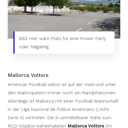
Bild: Hier wäre Platz für eine Power Party
oder Tailgating.
Picture: There would be room for a power party or
tailgating here.
Mallorca Voltors
Mallorca Voltors
American Football selbst ist auf der Insel und unter
American football itself is still a marginal
den Mallorquinern immer noch ein Randphänomen.
phenomenon on the island and among the
Allerdings ist Mallorca mit einer Football-Mannschaft
Mallorquins. However, Mallorca has a football
in der Liga Nacional de Fútbol Americano (LNFA
team in the Liga Nacional de Fútbol Americano
Serie A) vertreten. Die in unmittelbarer Nähe zum
(LNFA Serie A). The Mallorca Voltors, based in
RCD-Stadion beheimateten
Mallorca Voltors
(im