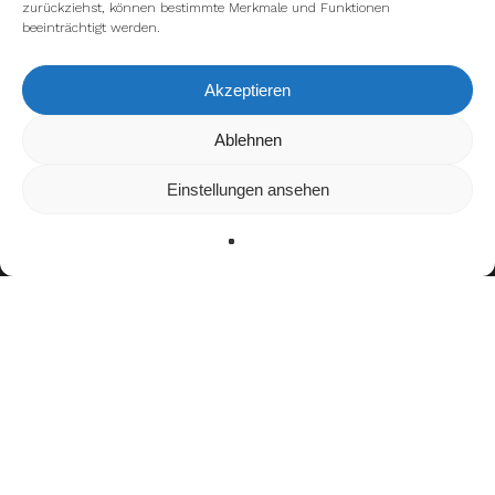
zurückziehst, können bestimmte Merkmale und Funktionen
beeinträchtigt werden.
Akzeptieren
Wir verwenden Cookies, um dir die bestmögliche Erfahrung auf
Ablehnen
unserer Website zu bieten.
In den
Einstellungen
kannst du erfahren, welche Cookies wir
Einstellungen ansehen
verwenden oder sie ausschalten.
Zustimmen
Ablehnen
Einstellungen
Teamerfolge
Italian Bowl Champion (2014, 2015, 2017–2019)
Auszeichnungen
IFAF Europe Champions League Offense MVP