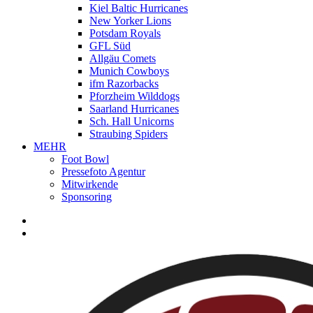
Kiel Baltic Hurricanes
New Yorker Lions
Potsdam Royals
GFL Süd
Allgäu Comets
Munich Cowboys
ifm Razorbacks
Pforzheim Wilddogs
Saarland Hurricanes
Sch. Hall Unicorns
Straubing Spiders
MEHR
Foot Bowl
Pressefoto Agentur
Mitwirkende
Sponsoring
facebook
youtube
instagram
spotify
twitch
search