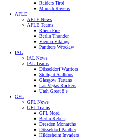
Raiders Tirol
Munich Ravens
AFLE
AFLE News
AFLE Teams
Rhein Fire
Berlin Thunder
Vienna Vikings
Panthers Wrocław
IAL
IAL News
IAL Teams
Düsseldorf Warriors
Stuttgart Stallions
Glasgow Tartans
Las Vegas Rockers
Utah Great 8´s
GFL
GFL News
GFL Teams
GFL Nord
Berlin Rebels
Dresden Monarchs
Düsseldorf Panther
Hildesheim Invaders