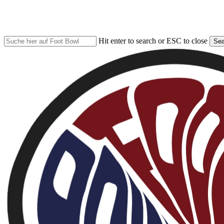
Skip
to
main
content
Hit enter to search or ESC to close
Sea
Close
Search