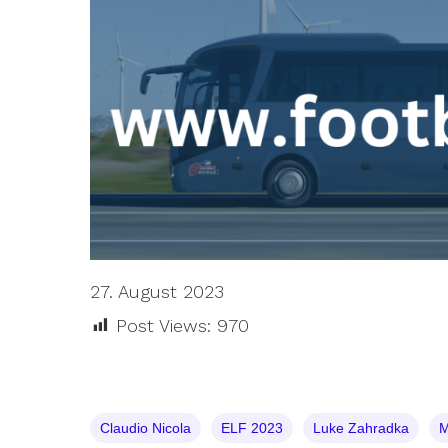
27. August 2023
Post Views:
970
Claudio Nicola
ELF 2023
Luke Zahradka
M