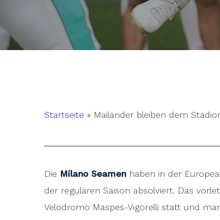
Startseite
»
Mailänder bleiben dem Stadio
Die
Milano Seamen
haben in der European
der regulären Saison absolviert. Das vor
Hit enter to search or ESC to close
Velodromo Maspes-Vigorelli statt und m