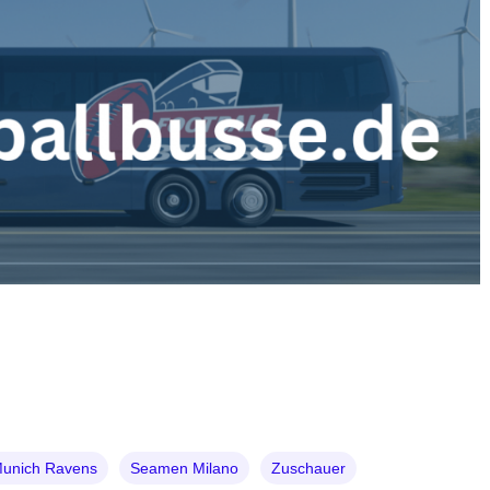
unich Ravens
Seamen Milano
Zuschauer