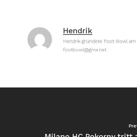
Hendrik
Hendrik gründete Foot Bowl am 30
footbowl@gmx.net
Pre
Milano HC Pokorny tritt