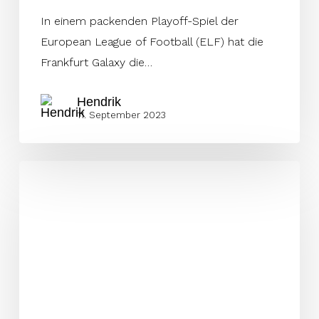
In einem packenden Playoff-Spiel der
European League of Football (ELF) hat die
Frankfurt Galaxy die…
Hendrik
11. September 2023
Thunder
in
der
lila
Hölle