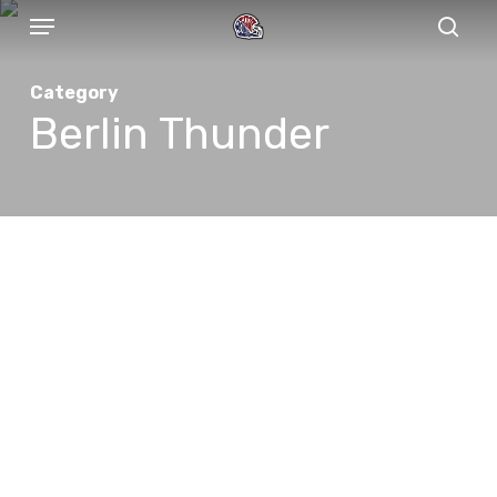
Menu
Skip
to
sear
main
Category
content
Berlin Thunder