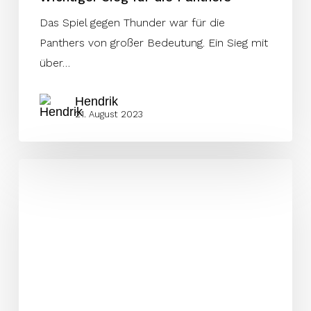
Das Spiel gegen Thunder war für die
Panthers von großer Bedeutung. Ein Sieg mit
über…
Hendrik
21. August 2023
„Thunder
ist
einfach
so
talentiert“