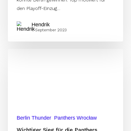
den Playoff-Einzug…
Hendrik
1. September 2023
Wichtiger
Sieg
für
die
Panthers
Berlin Thunder
Panthers Wrocław
Wichtiger Sieg für die Panthers