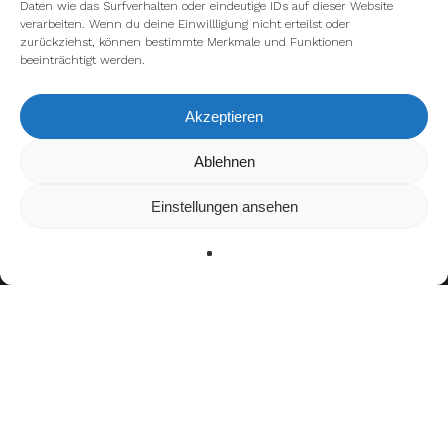
Daten wie das Surfverhalten oder eindeutige IDs auf dieser Website
verarbeiten. Wenn du deine Einwillligung nicht erteilst oder
zurückziehst, können bestimmte Merkmale und Funktionen
beeinträchtigt werden.
Akzeptieren
Wir verwenden Cookies, um dir die bestmögliche Erfahrung auf
Ablehnen
unserer Website zu bieten.
In den
Einstellungen
kannst du erfahren, welche Cookies wir
Einstellungen ansehen
verwenden oder sie ausschalten.
Zustimmen
Ablehnen
Einstellungen