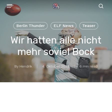
Menu
Skip
to
sear
main
content
Berlin Thunder
ELF News
Teaser
Wir hatten alle nicht
mehr soviel Bock
By
Hendrik
4. Oktober 2023
6 min read