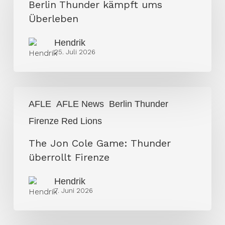
kämpft
Berlin Thunder kämpft ums
ums
Überleben
Überleben
Hendrik
25. Juli 2026
The
AFLE
AFLE News
Berlin Thunder
Jon
Firenze Red Lions
Cole
Game:
The Jon Cole Game: Thunder
Thunder
überrollt Firenze
überrollt
Firenze
Hendrik
7. Juni 2026