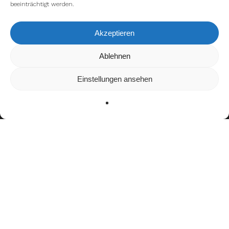
beeinträchtigt werden.
Akzeptieren
Wir verwenden Cookies, um dir die bestmögliche Erfahrung auf
Ablehnen
unserer Website zu bieten.
In den
Einstellungen
kannst du erfahren, welche Cookies wir
Einstellungen ansehen
verwenden oder sie ausschalten.
Zustimmen
Ablehnen
Einstellungen