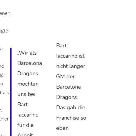
genen
igte
Bart
no
„Wir als
Iaccarino ist
Barcelona
nicht länger
nd
Dragons
ng
GM der
möchten
en
Barcelona
t als
uns bei
Dragons.
Bart
Das gab die
.
Iaccarino
Franchise so
nier
für die
eben
Arbeit