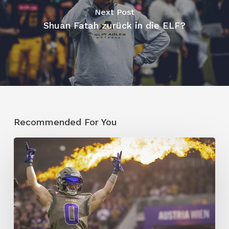
Next Post
Shuan Fatah zurück in die ELF?
Recommended For You
Vienna
Vikings
entscheiden
Spitzenduell
für
sich