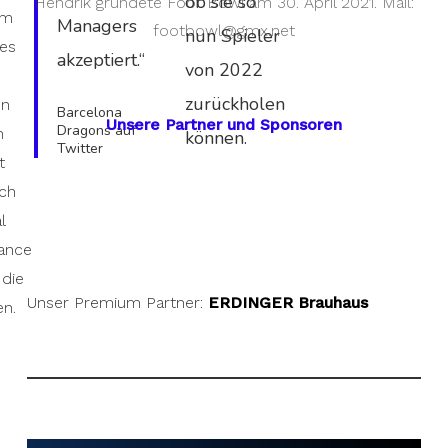
ob sie so
Hendrik gründete Foot Bowl am 30. April 2021. Mail:
hm
Managers
footbowl@gmx.net
nun Spieler
les
akzeptiert.“
von 2022
zurückholen
en
Barcelona
Unsere Partner und Sponsoren
Dragons auf
n
können.
Twitter
t
ch
l
ance
 die
Unser Premium Partner:
ERDINGER Brauhaus
en.