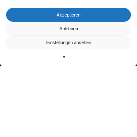
Akzeptieren
Wir verwenden Cookies, um dir die bestmögliche Erfahrung auf
Ablehnen
unserer Website zu bieten.
In den
Einstellungen
kannst du erfahren, welche Cookies wir
Einstellungen ansehen
verwenden oder sie ausschalten.
Zustimmen
Ablehnen
Einstellungen
facebook
youtube
instagram
spotify
twitch