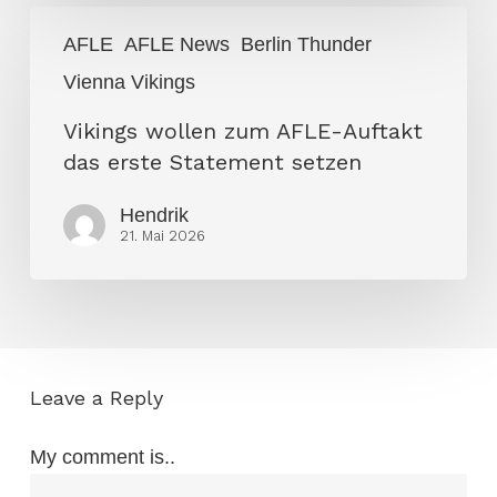
Vikings
AFLE
AFLE News
Berlin Thunder
wollen
Vienna Vikings
zum
AFLE-
Vikings wollen zum AFLE-Auftakt
Auftakt
das erste Statement setzen
das
erste
Hendrik
21. Mai 2026
Statement
setzen
Leave a Reply
My comment is..