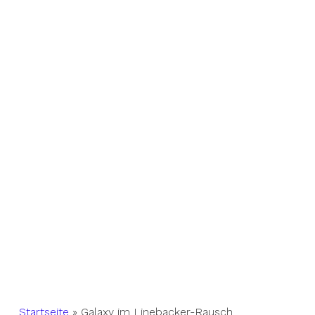
Startseite
»
Galaxy im Linebacker-Rausch