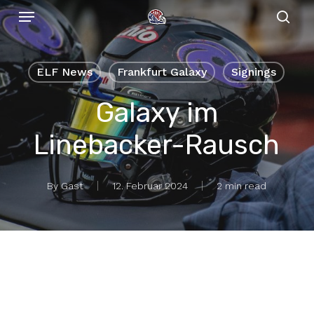
Menu
Skip
to
sear
main
content
ELF News
Frankfurt Galaxy
Signings
Galaxy im
Linebacker-Rausch
By
Gast
12. Februar 2024
2 min read