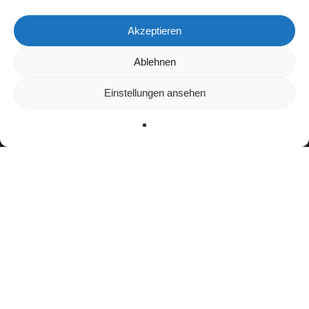
Akzeptieren
Wir verwenden Cookies, um dir die bestmögliche Erfahrung auf
Ablehnen
unserer Website zu bieten.
In den
Einstellungen
kannst du erfahren, welche Cookies wir
Einstellungen ansehen
verwenden oder sie ausschalten.
Zustimmen
Ablehnen
Einstellungen