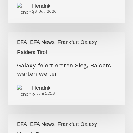
Hendrik
Zach
26. Juli 2026
Calzada
Galaxy
EFA
EFA News
Frankfurt Galaxy
feiert
Raiders Tirol
ersten
Sieg,
Galaxy feiert ersten Sieg, Raiders
Raiders
warten weiter
warten
weiter
Hendrik
7. Juni 2026
Öffentlich
EFA
EFA News
Frankfurt Galaxy
Rechtliche