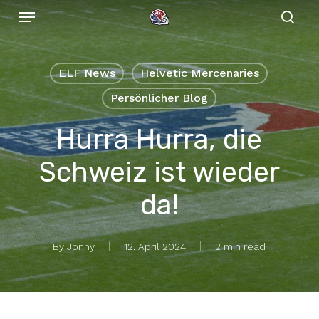
Menu
Skip
to
sear
main
content
ELF News
Helvetic Mercenaries
Persönlicher Blog
Hurra Hurra, die
Schweiz ist wieder
da!
By
Jonny
12. April 2024
2 min read