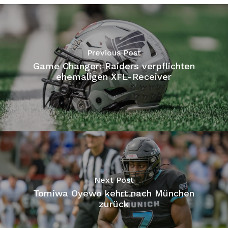
Previous Post
Game Changer: Raiders verpflichten
ehemaligen XFL-Receiver
Next Post
Tomiwa Oyewo kehrt nach München
zurück