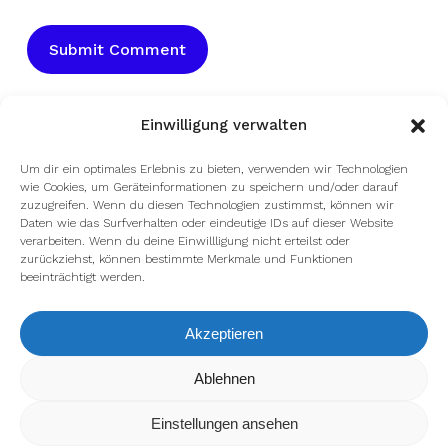
Einwilligung verwalten
Um dir ein optimales Erlebnis zu bieten, verwenden wir Technologien
wie Cookies, um Geräteinformationen zu speichern und/oder darauf
zuzugreifen. Wenn du diesen Technologien zustimmst, können wir
Daten wie das Surfverhalten oder eindeutige IDs auf dieser Website
verarbeiten. Wenn du deine Einwillligung nicht erteilst oder
zurückziehst, können bestimmte Merkmale und Funktionen
beeinträchtigt werden.
facebook
youtube
instagram
spotify
twitch
Akzeptieren
Wir verwenden Cookies, um dir die bestmögliche Erfahrung auf
Ablehnen
email
unserer Website zu bieten.
In den
Einstellungen
kannst du erfahren, welche Cookies wir
Einstellungen ansehen
verwenden oder sie ausschalten.