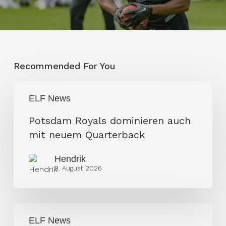
Recommended For You
Potsdam
ELF News
Royals
dominieren
Potsdam Royals dominieren auch
auch
mit neuem Quarterback
mit
Hendrik
neuem
9. August 2026
Quarterback
Trotz
ELF News
Karajica-