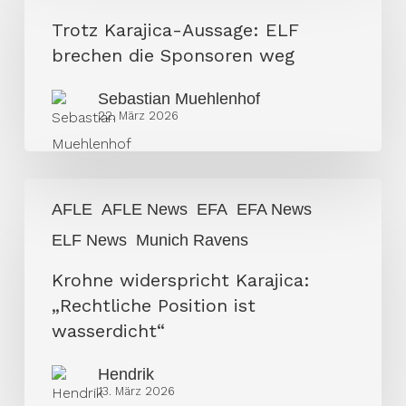
Aussage:
Trotz Karajica-Aussage: ELF
ELF
brechen die Sponsoren weg
brechen
Sebastian Muehlenhof
die
22. März 2026
Sponsoren
weg
Krohne
AFLE
AFLE News
EFA
EFA News
widerspricht
ELF News
Munich Ravens
Karajica:
„Rechtliche
Krohne widerspricht Karajica:
Position
„Rechtliche Position ist
ist
wasserdicht“
wasserdicht“
Hendrik
13. März 2026