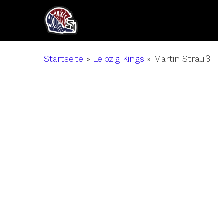
Skip
to
main
content
Startseite
»
Leipzig Kings
»
Martin Strauß