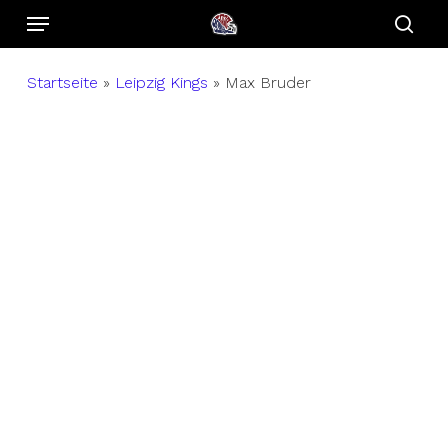
Menu
Skip
to
sear
main
Startseite
»
Leipzig Kings
»
Max Bruder
content