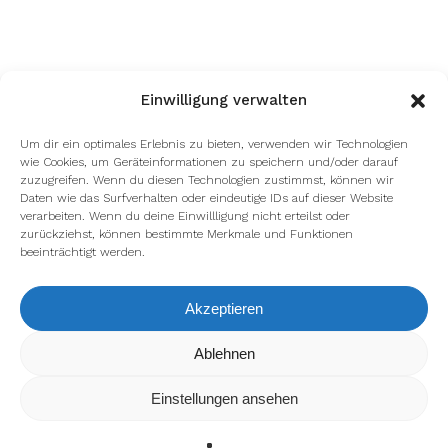
Einwilligung verwalten
Um dir ein optimales Erlebnis zu bieten, verwenden wir Technologien
wie Cookies, um Geräteinformationen zu speichern und/oder darauf
zuzugreifen. Wenn du diesen Technologien zustimmst, können wir
Daten wie das Surfverhalten oder eindeutige IDs auf dieser Website
verarbeiten. Wenn du deine Einwillligung nicht erteilst oder
zurückziehst, können bestimmte Merkmale und Funktionen
beeinträchtigt werden.
Akzeptieren
Wir verwenden Cookies, um dir die bestmögliche Erfahrung auf
Ablehnen
unserer Website zu bieten.
In den
Einstellungen
kannst du erfahren, welche Cookies wir
Einstellungen ansehen
verwenden oder sie ausschalten.
Zustimmen
Ablehnen
Einstellungen