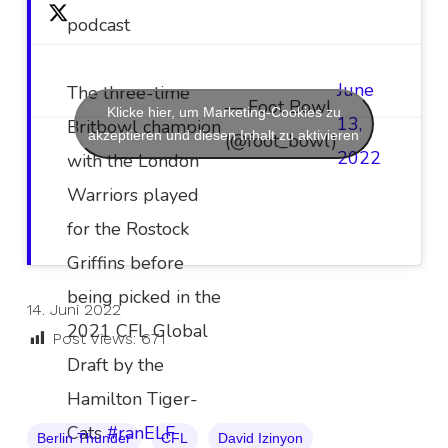
podcast
June
The three-time
— Foot Bowl
Klicke hier, um Marketing-Cookies zu
13,
Britbowl champion
akzeptieren und diesen Inhalt zu aktivieren
(@foot_bowl)
2022
with the London
Warriors played
for the Rostock
Griffins before
being picked in the
14. Juni 2022
2021 CFL Global
Post Views:
671
Draft by the
Hamilton Tiger-
Cats
#ranELF
Berlin Thunder
CFL
David Izinyon