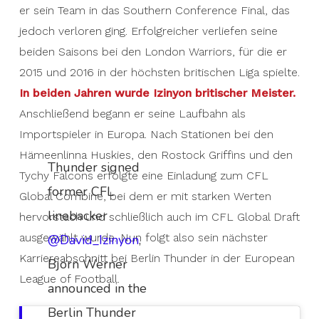
er sein Team in das Southern Conference Final, das
jedoch verloren ging. Erfolgreicher verliefen seine
beiden Saisons bei den London Warriors, für die er
2015 und 2016 in der höchsten britischen Liga spielte.
In beiden Jahren wurde Izinyon britischer Meister.
Anschließend begann er seine Laufbahn als
Importspieler in Europa. Nach Stationen bei den
Hämeenlinna Huskies, den Rostock Griffins und den
Thunder signed
Tychy Falcons erfolgte eine Einladung zum CFL
former CFL
Global Combine, bei dem er mit starken Werten
linebacker
hervorstach und schließlich auch im CFL Global Draft
ausgewählt wurde. Nun folgt also sein nächster
@David_Izinyon
,
Karriereabschnitt bei Berlin Thunder in der European
Björn Werner
League of Football.
announced in the
Berlin Thunder