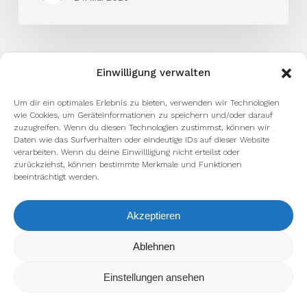
Einwilligung verwalten
Um dir ein optimales Erlebnis zu bieten, verwenden wir Technologien
wie Cookies, um Geräteinformationen zu speichern und/oder darauf
zuzugreifen. Wenn du diesen Technologien zustimmst, können wir
Daten wie das Surfverhalten oder eindeutige IDs auf dieser Website
facebook
youtube
instagram
spotify
twitch
verarbeiten. Wenn du deine Einwillligung nicht erteilst oder
zurückziehst, können bestimmte Merkmale und Funktionen
beeinträchtigt werden.
email
Akzeptieren
Wir verwenden Cookies, um dir die bestmögliche Erfahrung auf
Ablehnen
unserer Website zu bieten.
Impressum
Datenschutzerklärung
In den
Einstellungen
kannst du erfahren, welche Cookies wir
Einstellungen ansehen
verwenden oder sie ausschalten.