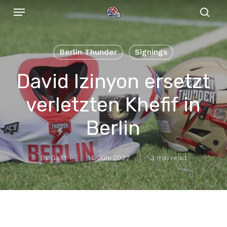
Menu
Skip
to
sear
main
content
Berlin Thunder
Signings
David Izinyon ersetzt
verletzten Khefif in
Berlin
By
Gast
14. Juni 2022
3 min read