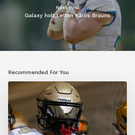
Next Post
Galaxy holt Letten Kārlis Brauns
Recommended For You
Berlin
Thunder
kämpft
ums
Überleben