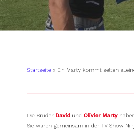
Startseite
»
Ein Marty kommt selten allein
Die Brüder
David
und
Olivier Marty
haben
Hit enter to search or ESC to close
Sie waren gemeinsam in der TV Show Ninja