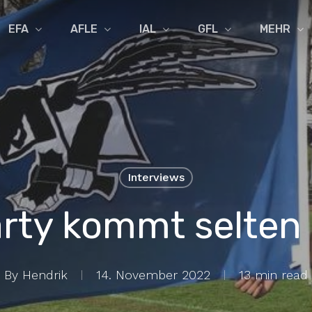
EFA
AFLE
IAL
GFL
MEHR
Interviews
rty kommt selten 
By
Hendrik
14. November 2022
13 min read