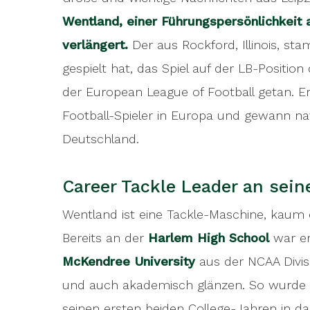
and continued to do so last season in t
Wentland, einer Führungspersönlichkeit
been one of the absolute best American f
verlängert.
Der aus Rockford, Illinois, st
national championships in Finland, Aust
gespielt hat, das Spiel auf der LB-Position
der European League of Football getan. Er
Football-Spieler in Europa und gewann nat
Deutschland.
Career Tackle Leader an sein
Wentland ist eine Tackle-Maschine, kaum ei
Bereits an der
Harlem High School
war er
McKendree University
aus der NCAA Divisi
und auch akademisch glänzen. So wurde d
seinen ersten beiden College-Jahren in d