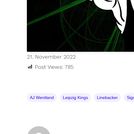
21. November 2022
Post Views:
785
AJ Wentland
Leipzig Kings
Linebacker
Sig