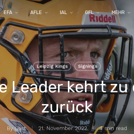
EFA
AFLE
IAL
GFL
MEHR
Leipzig Kings
Signings
e Leader kehrt zu
zurück
By
Gast
21. November 2022
4 min read