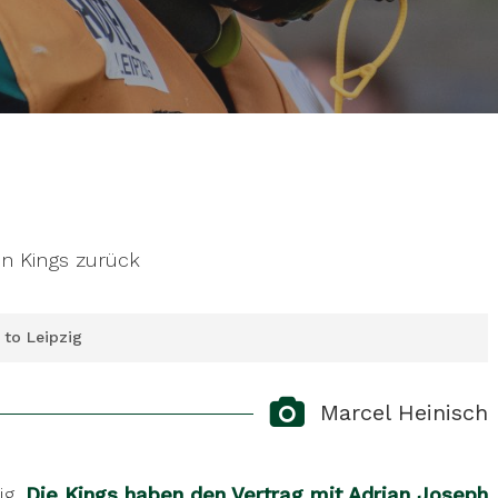
en Kings zurück
 to Leipzig
e Kings have extended the contract with Adrian
Marcel Heinisch
he field, for another season. The native of
the LB position in every country he has played in
ig.
Die Kings haben den Vertrag mit Adrian Joseph