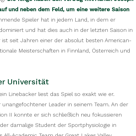
he European League of Football. He has simply
 auf und neben dem Feld, um eine weitere Saison
ootball players in Europe for years, winning
ammende Spieler hat in jedem Land, in dem er
ria and Germany.
 dominiert und hat dies auch in der letzten Saison in
 ist seit Jahren einer der absolut besten American-
ionale Meisterschaften in Finnland, Österreich und
er Universität
n Linebacker liest das Spiel so exakt wie er.
 unangefochtener Leader in seinem Team. An der
on II konnte er sich schließlich neu fokussieren
er damalige Student der Sportphysiologie in
as All-Academic Team der Great Lakes Valley