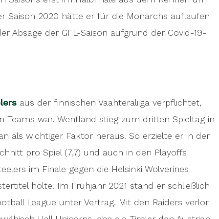
 Saison 2020 hätte er für die Monarchs auflaufen
der Absage der GFL-Saison aufgrund der Covid-19-
lers
aus der finnischen Vaahteraliiga verpflichtet,
en Teams war. Wentland stieg zum dritten Spieltag in
an als wichtiger Faktor heraus. So erzielte er in der
hnitt pro Spiel (7,7) und auch in den Playoffs
Steelers im Finale gegen die Helsinki Wolverines
rtitel holte. Im Frühjahr 2021 stand er schließlich
otball League unter Vertrag. Mit den Raiders verlor
äbisch Hall Unicorns, ehe die Tiroler den Austrian