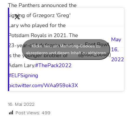
The Panthers announced the
signing of Grzegorz 'Greg'
Lary who played for the
Potsdam Royals in 2021. The
May
— Foot Bowl
23-year-old defensive back
Klicke hier, um Marketing-Cookies zu
16,
akzeptieren und diesen Inhalt zu aktivieren
(@foot_bowl)
is the younger brother of
2022
Adam Lary.
#ThePack2022
#ELFSigning
pic.twitter.com/WAa959ok3X
16. Mai 2022
Post Views:
499