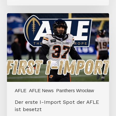
Der
erste
I-
Import
Spot
der
AFLE
ist
besetzt
AFLE
AFLE News
Panthers Wrocław
Der erste I-Import Spot der AFLE
ist besetzt