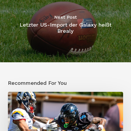
Next Post
Letzter US-Import der Galaxy heißt
Brealy
Recommended For You
Panthers
Wroclaw
bestrafen
jeden
Fehler