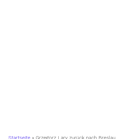
Startseite
»
Grzegorz Lary zurück nach Breslau