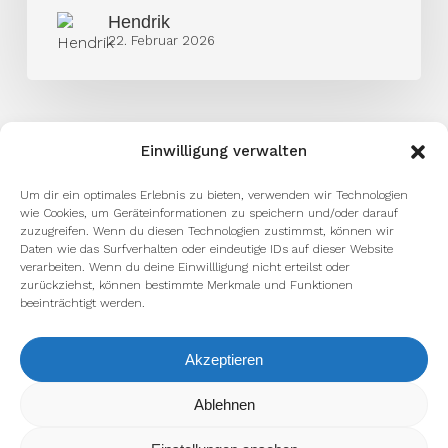
Hendrik
22. Februar 2026
Einwilligung verwalten
Um dir ein optimales Erlebnis zu bieten, verwenden wir Technologien
wie Cookies, um Geräteinformationen zu speichern und/oder darauf
zuzugreifen. Wenn du diesen Technologien zustimmst, können wir
Daten wie das Surfverhalten oder eindeutige IDs auf dieser Website
facebook
youtube
instagram
spotify
twitch
verarbeiten. Wenn du deine Einwillligung nicht erteilst oder
zurückziehst, können bestimmte Merkmale und Funktionen
beeinträchtigt werden.
email
Akzeptieren
Wir verwenden Cookies, um dir die bestmögliche Erfahrung auf
Ablehnen
unserer Website zu bieten.
Impressum
Datenschutzerklärung
In den
Einstellungen
kannst du erfahren, welche Cookies wir