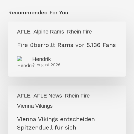
Recommended For You
Fire
AFLE
Alpine Rams
Rhein Fire
überrollt
Rams
Fire überrollt Rams vor 5.136 Fans
vor
Hendrik
5.136
2. August 2026
Fans
Vienna
AFLE
AFLE News
Rhein Fire
Vikings
Vienna Vikings
entscheiden
Spitzenduell
Vienna Vikings entscheiden
für
Spitzenduell für sich
sich