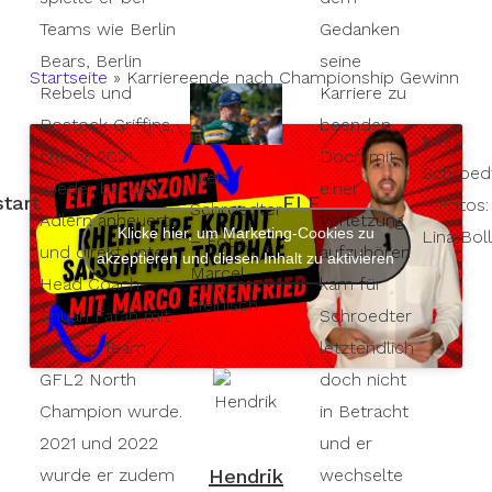
Teams wie Berlin
Gedanken
Bears, Berlin
seine
Startseite
»
Karriereende nach Championship Gewinn
Rebels und
Karriere zu
Rostock Griffins,
beenden.
Niels
ehe er 2021
Doch mit
Schroed
Niels
wieder bei den
einer
start
ELF
– Fotos:
Schroedter
Adlern anheuerte
Verletzung
Klicke hier, um Marketing-Cookies zu
Lina Boll
– Foto:
und direkt unter
aufzuhören
akzeptieren und diesen Inhalt zu aktivieren
Marcel
Head Coach
kam für
Heinisch
Shuan Fatah mit
Schroedter
seinem Team
letztendlich
GFL2 North
doch nicht
Champion wurde.
in Betracht
2021 und 2022
und er
Hendrik
wurde er zudem
wechselte