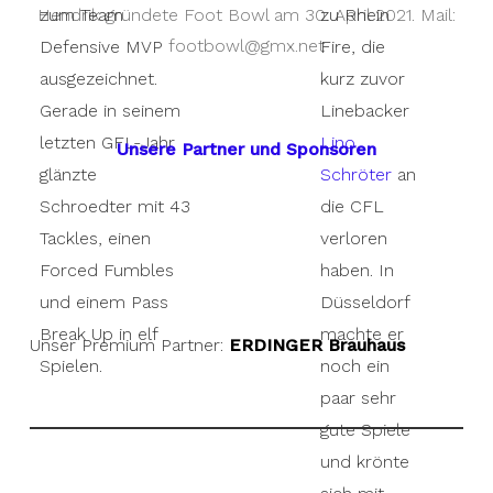
Hendrik gründete Foot Bowl am 30. April 2021. Mail:
zum Team
zu Rhein
footbowl@gmx.net
Defensive MVP
Fire, die
ausgezeichnet.
kurz zuvor
Gerade in seinem
Linebacker
letzten GFL-Jahr
Lino
Unsere Partner und Sponsoren
glänzte
Schröter
an
Schroedter mit 43
die CFL
Tackles, einen
verloren
Forced Fumbles
haben. In
und einem Pass
Düsseldorf
Break Up in elf
machte er
Unser Premium Partner:
ERDINGER Brauhaus
Spielen.
noch ein
paar sehr
gute Spiele
und krönte