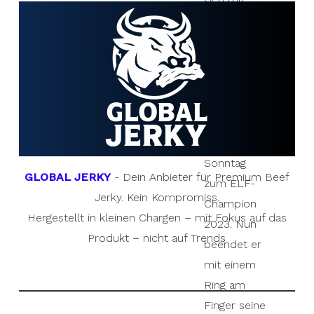
sich mit
seinen
Teammates,
durch einen
Sieg gegen
Stuttgart
Surge
, am
vergangenen
Sonntag
GLOBAL JERKY
- Dein Anbieter für Premium Beef
zum ELF-
Jerky. Kein Kompromiss.
Champion
Hergestellt in kleinen Chargen – mit Fokus auf das
2023. Nun
Produkt – nicht auf Trends
beendet er
mit einem
Ring am
Finger seine