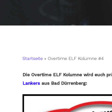
Startseite
»
Overtime ELF Kolumne #4
Die Overtime ELF Kolumne wird euch pr
Lankers
aus Bad Dürrenberg:
Hit enter to search or ESC to close