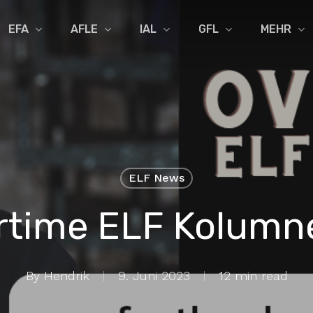
EFA
AFLE
IAL
GFL
MEHR
ELF News
rtime ELF Kolumn
By
Hendrik
9. Juni 2023
12 min read