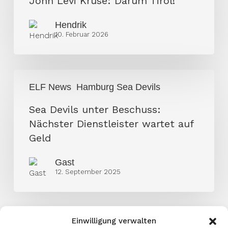
John Levi Kruse: Darum Tirol!
Tirol!
Hendrik
10. Februar 2026
Sea
ELF News
Hamburg Sea Devils
Devils
unter
Sea Devils unter Beschuss:
Beschuss:
Nächster Dienstleister wartet auf
Nächster
Geld
Dienstleister
Gast
wartet
12. September 2025
auf
Geld
Einwilligung verwalten