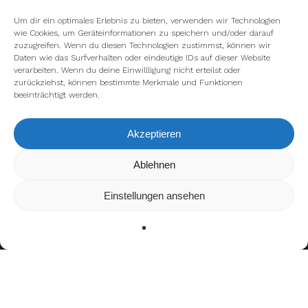
Um dir ein optimales Erlebnis zu bieten, verwenden wir Technologien
wie Cookies, um Geräteinformationen zu speichern und/oder darauf
zuzugreifen. Wenn du diesen Technologien zustimmst, können wir
Daten wie das Surfverhalten oder eindeutige IDs auf dieser Website
verarbeiten. Wenn du deine Einwillligung nicht erteilst oder
zurückziehst, können bestimmte Merkmale und Funktionen
beeinträchtigt werden.
Akzeptieren
Wir verwenden Cookies, um dir die bestmögliche Erfahrung auf
Ablehnen
unserer Website zu bieten.
In den
Einstellungen
kannst du erfahren, welche Cookies wir
Einstellungen ansehen
verwenden oder sie ausschalten.
Zustimmen
Ablehnen
Einstellungen