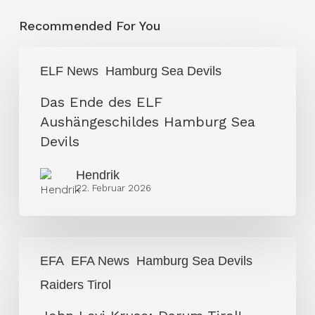
Recommended For You
Das
ELF News
Hamburg Sea Devils
Ende
des
Das Ende des ELF
ELF
Aushängeschildes Hamburg Sea
Aushängeschildes
Devils
Hamburg
Hendrik
Sea
22. Februar 2026
Devils
John
EFA
EFA News
Hamburg Sea Devils
Levi
Raiders Tirol
Kruse:
Darum