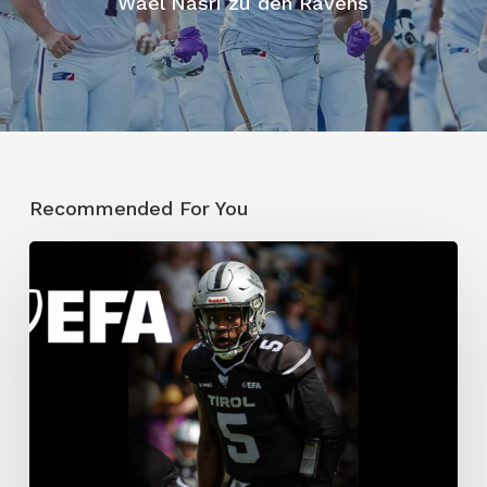
Wael Nasri zu den Ravens
Recommended For You
Traumdebüt:
Allen
räumt
doppelt
ab