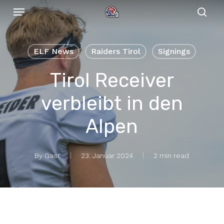
Menu
Skip
to
sear
main
content
ELF News
Raiders Tirol
Signings
Tirol Receiver
verbleibt in den
Alpen
By
Gast
23. Januar 2024
2 min read